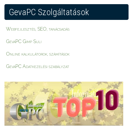
GevaPC Szolgáltatások
Webfejlesztés, SEO, tanácsadás
GevaPC Gimp Suli
Online kalkulátorok, számítások
GevaPC Adatkezelési szabályzat