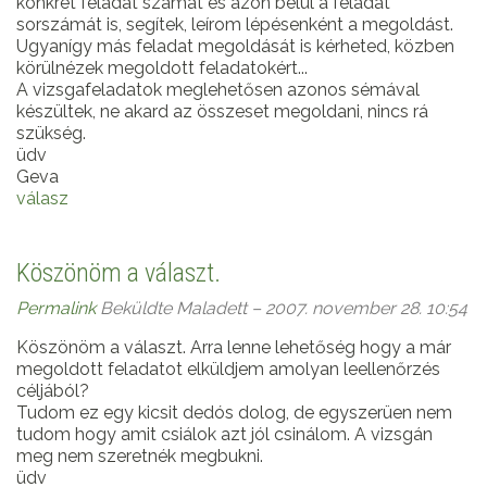
konkrét feladat számát és azon belül a feladat
sorszámát is, segítek, leírom lépésenként a megoldást.
Ugyanígy más feladat megoldását is kérheted, közben
körülnézek megoldott feladatokért...
A vizsgafeladatok meglehetősen azonos sémával
készültek, ne akard az összeset megoldani, nincs rá
szükség.
üdv
Geva
válasz
Köszönöm a választ.
Permalink
Beküldte
Maladett
– 2007. november 28. 10:54
Köszönöm a választ. Arra lenne lehetőség hogy a már
megoldott feladatot elküldjem amolyan leellenőrzés
céljából?
Tudom ez egy kicsit dedós dolog, de egyszerüen nem
tudom hogy amit csiálok azt jól csinálom. A vizsgán
meg nem szeretnék megbukni.
üdv