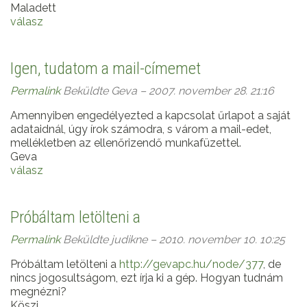
Maladett
válasz
Igen, tudatom a mail-címemet
Permalink
Beküldte
Geva
– 2007. november 28. 21:16
Amennyiben engedélyezted a kapcsolat űrlapot a saját
adataidnál, úgy írok számodra, s várom a mail-edet,
mellékletben az ellenőrizendő munkafüzettel.
Geva
válasz
Próbáltam letölteni a
Permalink
Beküldte
judikne
– 2010. november 10. 10:25
Próbáltam letölteni a
http://gevapc.hu/node/377
, de
nincs jogosultságom, ezt írja ki a gép. Hogyan tudnám
megnézni?
Köszi