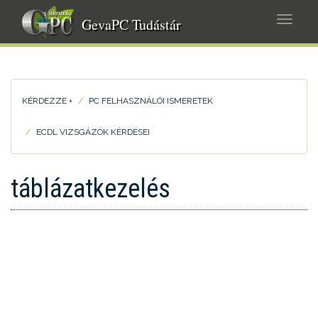
Ugrás
Navig
a
GevaPC Tudástár
átkap
tartalomra
KÉRDEZZE +
PC FELHASZNÁLÓI ISMERETEK
ECDL VIZSGÁZÓK KÉRDÉSEI
táblázatkezelés