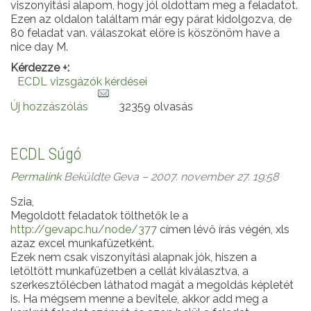
viszonyitási alapom, hogy jól oldottam meg a feladatot.
Ezen az oldalon találtam már egy párat kidolgozva, de
80 feladat van. válaszokat elöre is köszönöm have a
nice day M.
Kérdezze +:
ECDL vizsgázók kérdései
Új hozzászólás
32359 olvasás
ECDL Súgó
Permalink
Beküldte
Geva
– 2007. november 27. 19:58
Szia,
Megoldott feladatok tölthetők le a
http://gevapc.hu/node/377
címen lévő írás végén, xls
azaz excel munkafüzetként.
Ezek nem csak viszonyítási alapnak jók, hiszen a
letöltött munkafüzetben a cellát kiválasztva, a
szerkesztőlécben láthatod magát a megoldás képletét
is. Ha mégsem menne a bevitele, akkor add meg a