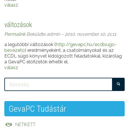
válasz
változások
Permalink
Beküldte
admin
– 2010. november 10. 21:11
a legutóbbi változások (
http://gevapc.hu/ecdlsugo-
bevezeto
) eredményeként, a csatolmányokat és az
ECDL súgó könyvet kidolgozott feladatokkal, kizárólag
a GevaPC előfizetők érhetik el.
válasz
KE
GevaPC Tudástár
NETIKETT