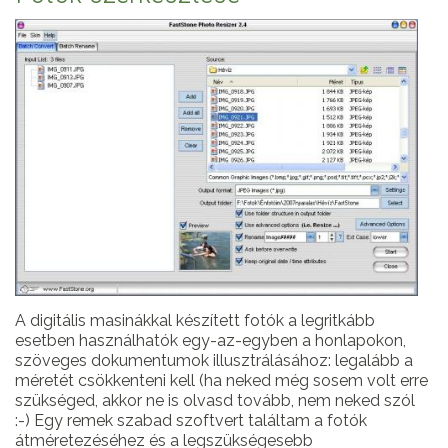
A digitális masinákkal készített fotók a legritkább
esetben használhatók egy-az-egyben a honlapokon,
szöveges dokumentumok illusztrálásához: legalább a
méretét csökkenteni kell (ha neked még sosem volt erre
szükséged, akkor ne is olvasd tovább, nem neked szól
:-) Egy remek szabad szoftvert találtam a fotók
átméretezéséhez és a legszükségesebb