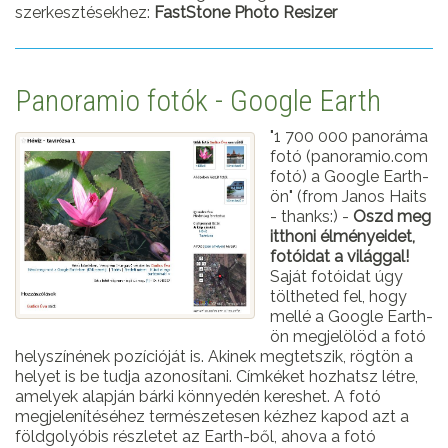
szerkesztésekhez:
FastStone Photo Resizer
Panoramio fotók - Google Earth
"1 700 000 panoráma
fotó (panoramio.com
fotó) a Google Earth-
ön" (from Janos Haits
- thanks:) -
Oszd meg
itthoni élményeidet,
fotóidat a világgal!
Saját fotóidat úgy
töltheted fel, hogy
mellé a Google Earth-
ön megjelölöd a fotó
helyszínének pozícióját is. Akinek megtetszik, rögtön a
helyet is be tudja azonosítani. Címkéket hozhatsz létre,
amelyek alapján bárki könnyedén kereshet. A fotó
megjelenítéséhez természetesen kézhez kapod azt a
földgolyóbis részletet az Earth-ből, ahova a fotó