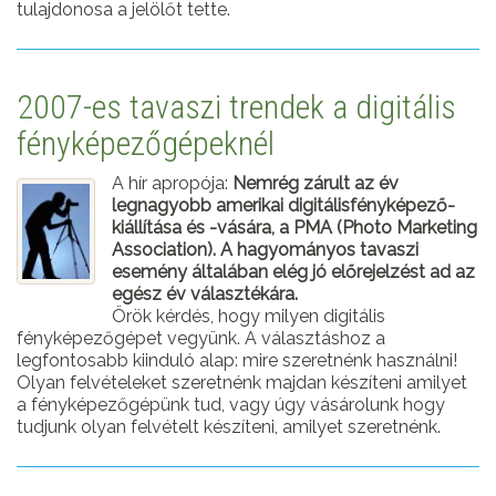
tulajdonosa a jelölőt tette.
2007-es tavaszi trendek a digitális
fényképezőgépeknél
A hír apropója:
Nemrég zárult az év
legnagyobb amerikai digitálisfényképező-
kiállítása és -vására, a PMA (Photo Marketing
Association). A hagyományos tavaszi
esemény általában elég jó előrejelzést ad az
egész év választékára.
Örök kérdés, hogy milyen digitális
fényképezőgépet vegyünk. A választáshoz a
legfontosabb kiinduló alap: mire szeretnénk használni!
Olyan felvételeket szeretnénk majdan készíteni amilyet
a fényképezőgépünk tud, vagy úgy vásárolunk hogy
tudjunk olyan felvételt készíteni, amilyet szeretnénk.