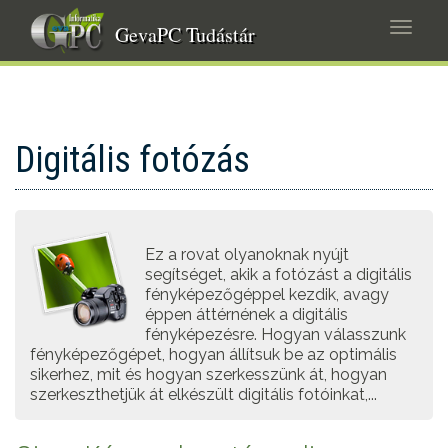
Ugrás
Navig
a
GevaPC Tudástár
átkap
tartalomra
Digitális fotózás
Ez a rovat olyanoknak nyújt
segítséget, akik a fotózást a digitális
fényképezőgéppel kezdik, avagy
éppen áttérnének a digitális
fényképezésre. Hogyan válasszunk
fényképezőgépet, hogyan állítsuk be az optimális
sikerhez, mit és hogyan szerkesszünk át, hogyan
szerkeszthetjük át elkészült digitális fotóinkat,...