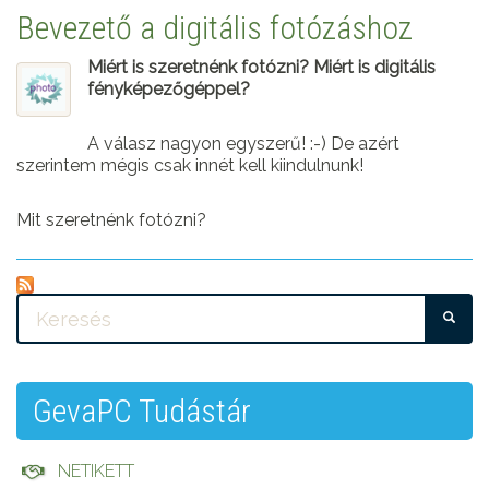
Bevezető a digitális fotózáshoz
Miért is szeretnénk fotózni? Miért is digitális
fényképezőgéppel?
A válasz nagyon egyszerű! :-) De azért
szerintem mégis csak innét kell kiindulnunk!
Mit szeretnénk fotózni?
KE
GevaPC Tudástár
NETIKETT