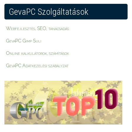
GevaPC Szolgáltatások
Webfejlesztés, SEO, tanácsadás
GevaPC Gimp Suli
Online kalkulátorok, számítások
GevaPC Adatkezelési szabályzat