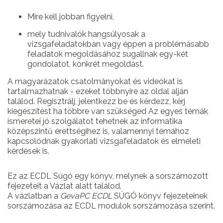
Mire kell jobban figyelni,
mely tudnivalók hangsúlyosak a
vizsgafeladatokban vagy éppen a problémásabb
feladatok megoldásához sugallnak egy-két
gondolatot, konkrét megoldást.
A magyarázatok csatolmányokat és videókat is
tartalmazhatnak - ezeket többnyire az oldal alján
találod. Regisztrálj, jelentkezz be és kérdezz, kérj
kiegészítést ha többre van szükséged Az egyes témák
ismeretei jó szolgálatot tehetnek az informatika
középszintű érettségihez is, valamennyi témához
kapcsolódnak gyakorlati vizsgafeladatok és elméleti
kérdések is.
Ez az ECDL Súgó egy könyv, melynek a sorszámozott
fejezeteit a Vázlat alatt találod.
A vázlatban a
GevaPC ECDL
SÚGÓ könyv fejezeteinek
sorszámozása az ECDL modulok sorszámozása szerint.