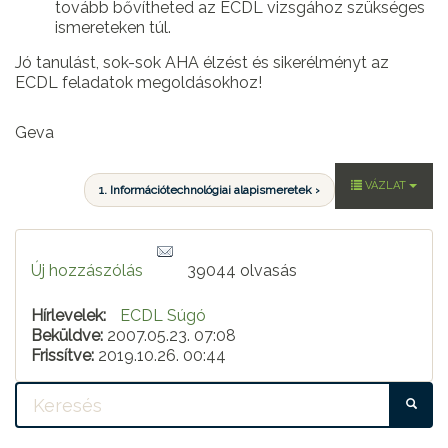
tovább bővítheted az ECDL vizsgához szükséges
ismereteken túl.
Jó tanulást, sok-sok AHA élzést és sikerélményt az
ECDL feladatok megoldásokhoz!
Geva
VÁZLAT
1. Információtechnológiai alapismeretek ›
Új hozzászólás
39044 olvasás
Hírlevelek:
ECDL Súgó
Beküldve:
2007.05.23. 07:08
Frissítve:
2019.10.26. 00:44
KE