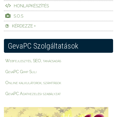
HONLAPKÉSZÍTÉS
S.O.S
KÉRDEZZE +
GevaPC Szolgáltatások
Webfejlesztés, SEO, tanácsadás
GevaPC Gimp Suli
Online kalkulátorok, számítások
GevaPC Adatkezelési szabályzat