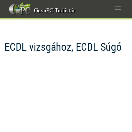
Ugrás
Navig
a
GevaPC Tudástár
átkap
tartalomra
ECDL vizsgához, ECDL Súgó