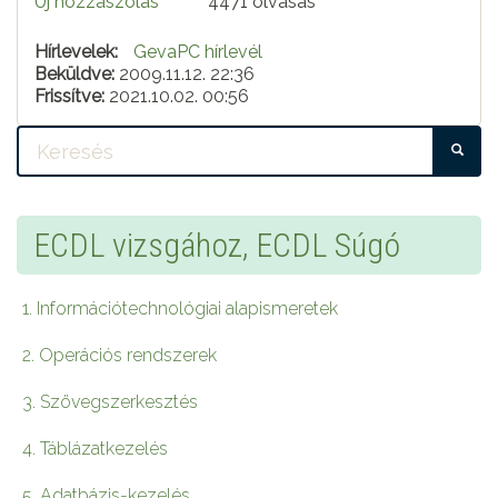
Új hozzászólás
4471 olvasás
Hírlevelek:
GevaPC hírlevél
Beküldve:
2009.11.12. 22:36
Frissítve:
2021.10.02. 00:56
KE
ECDL vizsgához, ECDL Súgó
1. Információtechnológiai alapismeretek
2. Operációs rendszerek
3. Szövegszerkesztés
4. Táblázatkezelés
5. Adatbázis-kezelés