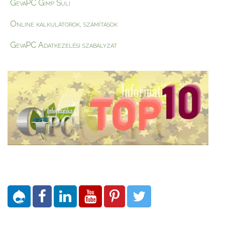
GevaPC Gimp Suli
Online kalkulátorok, számítások
GevaPC Adatkezelési szabályzat