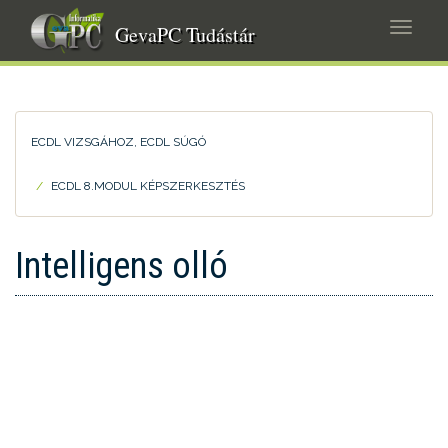
Ugrás
Navig
a
GevaPC Tudástár
átkap
tartalomra
ECDL VIZSGÁHOZ, ECDL SÚGÓ
ECDL 8.MODUL KÉPSZERKESZTÉS
Intelligens olló