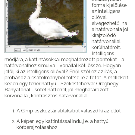
forma kijelölése
az intelligens
ollóval
elvégezhető, ha
a határvonala jól
kirajzolódó
határvonallal
körülhatárolt.
Intelligens
módjára, a kattintásokkal meghatározott pontokat - a
határvonalhoz símulva - vonallal köti össze. Hogyan
jelölj ki az intelligens ollóval? Erről szól ez az írás, a
próbához a csatolmányból töltsd le a fotót.
A mellékelt
képen egy fehér hattyú - Székesfehérvár Öreghegy
Bányatónál - sötét háttérrel, jól meghatározott
körvonallal, kontrasztos határvonallal.
A Gimp eszköztár ablakából válaszd ki az ollót
A képen egy kattintással indulj el a hattyú
körberajzolásához,