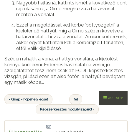
Nagyobb hajlásnál kattints ismét a következő pont
rajzolásához, a Gimp meghúzza a határvonal
mentén a vonalat.
Ezzel a megoldással kell körbe 'pöttyözgetni' a
kijelölendő hattyút, míg a Gimp szépen követve a
határvonalat - húzza a vonalat. Amikor körbeérünk,
akkor egyet kattintani kell a körberajzolt területen,
ettől válik kijelöléssé.
Szépen ráhajlik a vonal a hattyú vonalára, a kijelölést
könnyű körbeérni. Érdemes használatba venni, jó
szolgálatatot tesz, nem csak az ECDL képszerkesztés
vizsgán, pl lásd ezen az alsó fotón, a hattyút bevágtam
egy másik képbe...
VÁZLAT
‹ Gimp - hópehely ecset
fel
Képszerkesztés modulvizsgáról ›