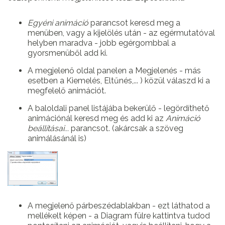
Egyéni animáció
parancsot keresd meg a
menüben, vagy a kijelölés után - az egérmutatóval
helyben maradva - jobb egérgombbal a
gyorsmenüből add ki.
A megjelenő oldal panelen a Megjelenés - más
esetben a Kiemelés, Eltűnés,... ) közül válaszd ki a
megfelelő animációt.
A baloldali panel listájába bekerülő - legördíthető
animációnál keresd meg és add ki az
Animáció
beállításai...
parancsot. (akárcsak a szöveg
animálásánál is)
A megjelenő párbeszédablakban - ezt láthatod a
mellékelt képen - a Diagram fülre kattintva tudod