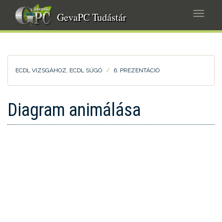
Ugrás
Navig
a
GevaPC Tudástár
átkap
tartalomra
ECDL VIZSGÁHOZ, ECDL SÚGÓ
6. PREZENTÁCIÓ
Diagram animálása