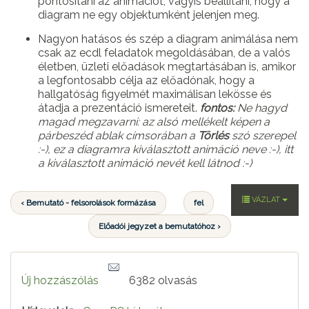
pontosítani az animációt, vagyis beállítani, hogy a
diagram ne egy objektumként jelenjen meg.
Nagyon hatásos és szép a diagram animálása nem
csak az ecdl feladatok megoldásában, de a valós
életben, üzleti előadások megtartásában is, amikor
a legfontosabb célja az előadónak, hogy a
hallgatóság figyelmét maximálisan lekösse és
átadja a prezentáció ismereteit.
fontos:
Ne hagyd
magad megzavarni: az alsó mellékelt képen a
párbeszéd ablak címsorában a
Törlés
szó szerepel
:-), ez a diagramra kiválasztott animáció neve :-), itt
a kiválasztott animáció nevét kell látnod :-)
VÁZLAT
‹ Bemutató - felsorolások formázása
fel
Előadói jegyzet a bemutatóhoz ›
Új hozzászólás
6382 olvasás