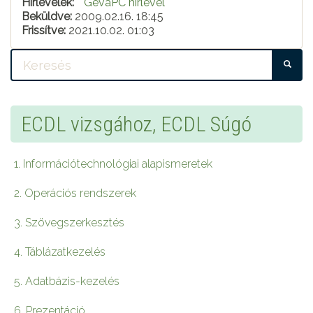
Hírlevelek:
GevaPC hírlevél
Beküldve:
2009.02.16. 18:45
Frissítve:
2021.10.02. 01:03
KE
ECDL vizsgához, ECDL Súgó
1. Információtechnológiai alapismeretek
2. Operációs rendszerek
3. Szövegszerkesztés
4. Táblázatkezelés
5. Adatbázis-kezelés
6. Prezentáció