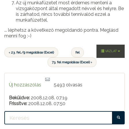
Az új munkafüzetet most érdemes menteni a
vizsgaközpont által megadott névvel és helyre. Be
is zárhatod, nincs további tennivalód ezzel a
munkafüzettel.
... léphetsz a következő megoldandó pontra. Meglásd
menni fog :-)
VÁZLAT
‹ 23. fel./9 megoldása (Excel)
fel
73. fel megoldása (Excel) ›
Új hozzászólás
5493 olvasás
Beküldve:
2008.12.08. 07:19
Frissítve:
2008.12.08. 07:50
KE