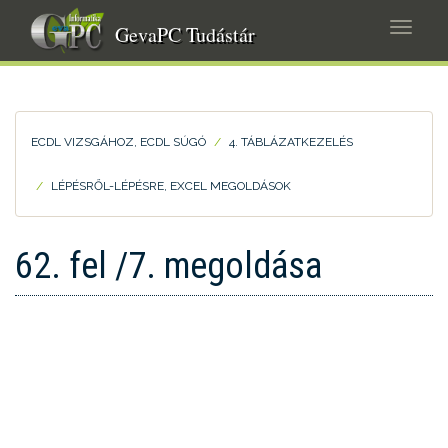
Ugrás
Navig
a
GevaPC Tudástár
átkap
tartalomra
ECDL VIZSGÁHOZ, ECDL SÚGÓ
4. TÁBLÁZATKEZELÉS
LÉPÉSRŐL-LÉPÉSRE, EXCEL MEGOLDÁSOK
62. fel /7. megoldása