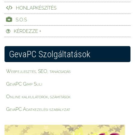
HONLAPKÉSZÍTÉS
S.O.S
KÉRDEZZE +
GevaPC Szolgáltatások
Webfejlesztés, SEO, tanácsadás
GevaPC Gimp Suli
Online kalkulátorok, számítások
GevaPC Adatkezelési szabályzat