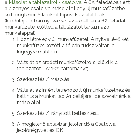
a
Másolat a táblázatról - csatolva
. A 62. feladatban ezt
a bizonyos csatolva másolatot egy új munkafüzetbe
kell megtenni. A konkrét lépések az alábbiak:
(kiindulópontban nyitva van az excelben a 62. feladat
munkafüzete, előtted a táblázatot tartalmazó
munkalappal)
Hozz létre egy új munkafüzetet. A nyitva lévő két
munkafüzet között a tálcán tudsz váltani a
legegyszerűbben.
Válts át az eredeti munkafüzetre, s jelöld ki a
táblázatot - A1:F21 tartományt;
Szerkesztés / Másolás
Válts át az imént létrehozott új munkafüzethez és
kattints a Munka1 lap A1 cellájára, ide szeretnénk a
másolatot;
Szerkesztés / Irányított beillesztés...
A megjelenő ablakban jelölendő a Csatolva
jelölőnégyzet és OK