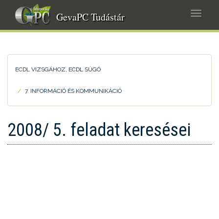
Ugrás
Navig
a
GevaPC Tudástár
átkap
tartalomra
ECDL VIZSGÁHOZ, ECDL SÚGÓ
7. INFORMÁCIÓ ÉS KOMMUNIKÁCIÓ
2008/ 5. feladat keresései