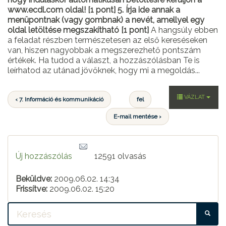
www.ecdl.com oldal! [1 pont]
5. Írja ide annak a
menüpontnak (vagy gombnak) a nevét, amellyel egy
oldal letöltése megszakítható [1 pont]
A hangsúly ebben
a feladat részben természetesen az első kereséseken
van, hiszen nagyobbak a megszerezhető pontszám
értékek. Ha tudod a választ, a hozzászólásban Te is
leírhatod az utánad jövőknek, hogy mi a megoldás...
VÁZLAT
‹ 7. Információ és kommunikáció
fel
E-mail mentése ›
Új hozzászólás
12591 olvasás
Beküldve:
2009.06.02. 14:34
Frissítve:
2009.06.02. 15:20
KE