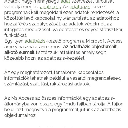
Adatok, nagy mennyiségű
adat
szervezett tárolását
valósítja meg az
adatbázis
. Az
adatbázis
-kezelő
programnak kell megoldani ezen adatok rendezését, a
közöttük lévő kapcsolat nyilvántartását, az adatokhoz
hozzáférés szabályozását, az adatok védelmét, az
integritás megőrzését, válogatását és egyéb statisztikai
funkciókat.
Egy ilyen
adatbázis
-kezelő program a Microsoft Access,
amely használatához most
az adatbázis objektumait,
alkotó elemei
t tisztázzuk, áttekintés amely segít
közelebb hozni az adatbázis-kezelést.
Az egy meghatározott témakörrel kapcsolatos
információk lehetnek például a vásárlói megrendelések,
számlázási, szállítási, raktározási adatok.
Az Ms Access az összes információt egy adatbázis-
állományba von össze, egy *.mdb fájlban tárolja. A fájlon
belül, azt megnyitva a programmal, jutunk az adatbázis
objektumaihoz: