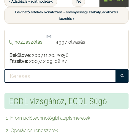
VÁZLAT
‹ Adatbázis - adatmodellek
fel
Bevihető értékek korlátozása - érvényességi szabály, adatbázis
kezelés ›
Új hozzászólás
4997 olvasás
Beküldve:
2007.11.20. 20:56
Frissítve:
2007.12.09. 08:27
KE
ECDL vizsgához, ECDL Súgó
1. Információtechnológiai alapismeretek
2. Operációs rendszerek