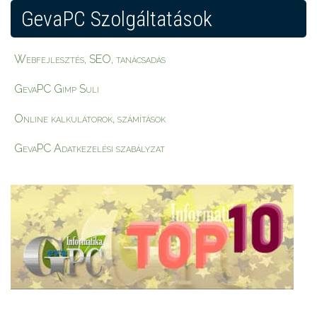
GevaPC Szolgáltatások
Webfejlesztés, SEO, tanácsadás
GevaPC Gimp Suli
Online kalkulátorok, számítások
GevaPC Adatkezelési szabályzat