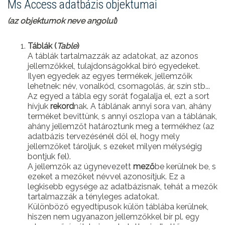
Ms Access adatbázis objektumai
(az objektumok neve angolul
)
Táblák (
Table
)
A táblák tartalmazzák az adatokat, az azonos
jellemzőkkel, tulajdonságokkal bíró egyedeket.
Ilyen egyedek az egyes termékek, jellemzőik
lehetnek: név, vonalkód, csomagolás, ár, szín stb...
Az egyed a tábla egy sorát fogalalja el, ezt a sort
hívjuk
rekord
nak. A táblának annyi sora van, ahány
terméket bevittünk, s annyi oszlopa van a táblának,
ahány jellemzőt határoztunk meg a termékhez (az
adatbázis tervezésénél dől el, hogy mely
jellemzőket tároljuk, s ezeket milyen mélységig
bontjuk fel).
A jellemzők az úgynevezett
mező
be kerülnek be, s
ezeket a mezőket névvel azonosítjuk. Ez a
legkisebb egysége az adatbázisnak, tehát a mezők
tartalmazzák a tényleges adatokat.
Különböző egyedtípusok külön táblába kerülnek,
hiszen nem ugyanazon jellemzőkkel bír pl. egy