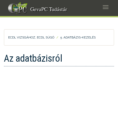
Ugrás
Navig
a
GevaPC Tudástár
átkap
tartalomra
ECDL VIZSGÁHOZ, ECDL SÚGÓ
5. ADATBÁZIS-KEZELÉS
Az adatbázisról