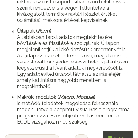
raktáruk szerint csoportosítva, azon belül nevük
szerint rendezve, s a végén feltüntetve a
kiválogatott termékek raktári készlet értékét
(számítás), mekkora értéket képviselnek.
Űrlapok (
Form
)
A táblákban tárolt adatok megtekintésére,
bővítésére és frissítésére szolgálnak. Űrlapon
megjeleníthetjük a lekérdezésünk eredményét is.
Az űrlap szerkezete, elrendezése, megjelenése
varázslóval könnyedén elkészíthető, s jelentősen
leegyszerüsíti a kívánt adatok megkeresését is.
Egy adatbeviteli űrlapot láthatsz az írás elején,
amely kattintásra nagyobb méretben is
megtekinthető.
Makrók, modulok (
Macro, Module
)
Ismétlődő feladatok megoldása felhasználó
módon illetve a beépített VisualBasic programmal
programozva. Ezen objektumok ismeretére az
ECDL vizsgához nincs szükség.