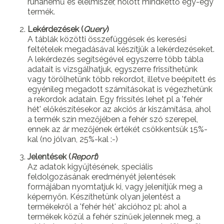
ruhanemű és élelmiszer, holott mindkettő egy-egy
termék.
Lekérdezések (
Query
)
A táblák közötti összefüggések és keresési
feltételek megadásával készítjük a lekérdezéseket.
A lekérdezés segítségével egyszerre több tábla
adatait is vizsgálhatjuk, egyszerre frissíthetünk
vagy törölhetünk több rekordot, illetve beépített és
egyénileg megadott számításokat is végezhetünk
a rekordok adatain. Egy frissítés lehet pl a 'fehér
hét' előkészítésekor az akciós ár kiszámítása, ahol
a termék szín mezőjében a fehér szó szerepel,
ennek az ár mezőjének értékét csökkentsük 15%-
kal (no jólvan, 25%-kal :-)
Jelentések (
Report
)
Az adatok kigyűjtésének, speciális
feldolgozásának eredményét jelentések
formájában nyomtatjuk ki, vagy jelenítjük meg a
képernyőn. Készíthetünk olyan jelentést a
termékekről a 'fehér hét' akcióhoz pl: ahol a
termékek közül a fehér színűek jelennek meg, a