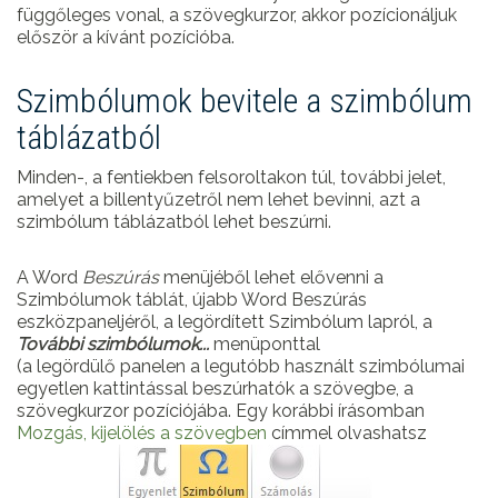
függőleges vonal, a szövegkurzor, akkor pozícionáljuk
először a kívánt pozícióba.
Szimbólumok bevitele a szimbólum
táblázatból
Minden-, a fentiekben felsoroltakon túl, további jelet,
amelyet a billentyűzetről nem lehet bevinni, azt a
szimbólum táblázatból lehet beszúrni.
A Word
Beszúrás
menüjéből lehet elővenni a
Szimbólumok táblát, újabb Word Beszúrás
eszközpaneljéről, a legördített Szimbólum lapról, a
További szimbólumok...
menüponttal
(a legördülő panelen a legutóbb használt szimbólumai
egyetlen kattintással beszúrhatók a szövegbe, a
szövegkurzor pozíciójába. Egy korábbi írásomban
Mozgás, kijelölés a szövegben
címmel olvashatsz