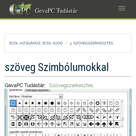
Ugrás
Navig
a
GevaPC Tudástár
átkap
tartalomra
ECDL VIZSGÁHOZ, ECDL SÚGÓ
3. SZÖVEGSZERKESZTÉS
szöveg Szimbólumokkal
GevaPC Tudástár:
Szövegszerkesztés