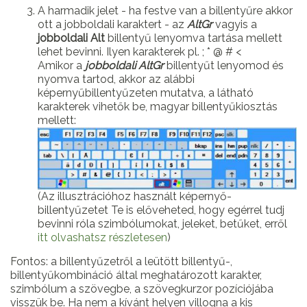
A harmadik jelet - ha festve van a billentyűre akkor
ott a jobboldali karaktert - az
AltGr
vagyis a
jobboldali Alt
billentyű lenyomva tartása mellett
lehet bevinni. Ilyen karakterek pl. ; * @ # <
Amikor a
jobboldali AltGr
billentyűt lenyomod és
nyomva tartod, akkor az alábbi
képernyűbillentyűzeten mutatva, a látható
karakterek vihetők be, magyar billentyűkiosztás
mellett:
(Az illusztrációhoz használt képernyő-
billentyűzetet Te is előveheted, hogy egérrel tudj
bevinni róla szimbólumokat, jeleket, betűket, erről
itt olvashatsz részletesen
)
Fontos: a billentyűzetről a leütött billentyű-,
billentyűkombináció által meghatározott karakter,
szimbólum a szövegbe, a szövegkurzor pozíciójába
visszük be. Ha nem a kívánt helyen villogna a kis