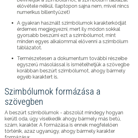
elővétele nélkül. (laptopon sajna nem, mivel nincs
numerikus billentyűzet)
A gyakran használt szimbólumok karakterkódját
érdemes megjegyezni, mert ily módon sokkal
gyorsabb beszúrni ezt a szimbólumot, mint
minden egyes alkalommal elővenni a szimbólum
táblázatot.
Természetesen a dokumentum további részeibe
egyszerű másolással is ismételhetjük a szövegbe
korábban beszúrt szimbólumot, ahogy bármely
egyéb karaktert is.
Szimbólumok formázása a
szövegben
A beszúrt szimbólumok - abszolút mindegy hogyan
kerütl oda, úgy viselkedik ahogy bármely más betű,
szám, karakter. A formázása is ennek megfelelően
történik, azaz ugyanúgy, ahogy bármely karakter
formázása: