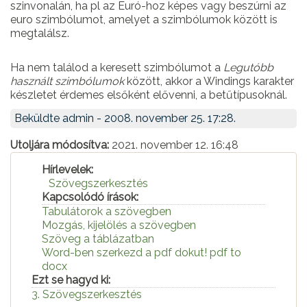
szinvonalán, ha pl az Euró-hoz képes vagy beszúrni az
euro szimbólumot, amelyet a szimbólumok között is
megtalálsz.
Ha nem találod a keresett szimbólumot a
Legutóbb
használt szimbólumok
között, akkor a Windings karakter
készletet érdemes elsőként elővenni, a betűtípusoknál.
Beküldte
admin
- 2008. november 25. 17:28.
Utoljára módosítva:
2021. november 12. 16:48
Hírlevelek:
Szövegszerkesztés
Kapcsolódó írások:
Tabulátorok a szövegben
Mozgás, kijelölés a szövegben
Szöveg a táblázatban
Word-ben szerkezd a pdf dokut! pdf to
docx
Ezt se hagyd ki:
3. Szövegszerkesztés