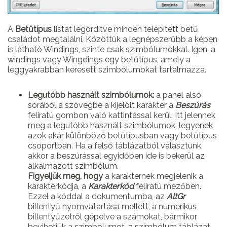
A
Betűtípus
listát legördítve minden telepített betű
családot megtalálni. Közöttük a legnépszerűbb a képen
is látható Windings, szinte csak szimbólumokkal. Igen, a
windings vagy Wingdings egy betűtípus, amely a
leggyakrabban keresett szimbólumokat tartalmazza.
Legutóbb használt szimbólumok:
a panel alsó
sorából a szövegbe a kijelölt karakter a
Beszúrás
feliratú gombon való kattintással kerül. Itt jelennek
meg a legutóbb használt szimbólumok, legyenek
azok akár különböző betűtípusban vagy betűtípus
csoportban. Ha a felső táblázatból választunk,
akkor a beszúrással egyidőben ide is bekerül az
alkalmazott szimbólum.
Figyeljük meg, hogy
a karakternek megjelenik a
karakterkódja, a
Karakterkód
feliratú mezőben.
Ezzel a kóddal a dokumentumba, az
AltGr
billentyű nyomvatartása mellett, a numerikus
billentyűzetről gépelve a számokat, bármikor
bevihetjük a szimbólumot, a szimbólum táblázat