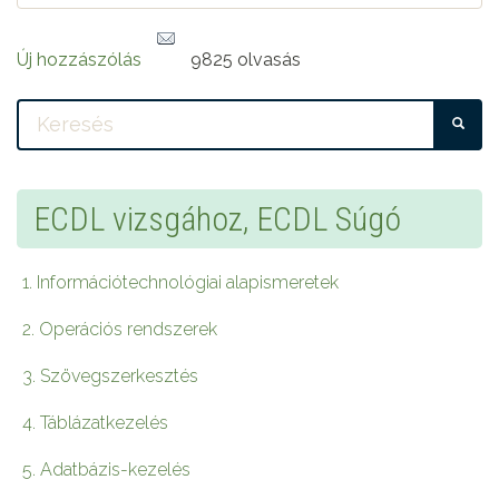
Új hozzászólás
9825 olvasás
KE
ECDL vizsgához, ECDL Súgó
1. Információtechnológiai alapismeretek
2. Operációs rendszerek
3. Szövegszerkesztés
4. Táblázatkezelés
5. Adatbázis-kezelés