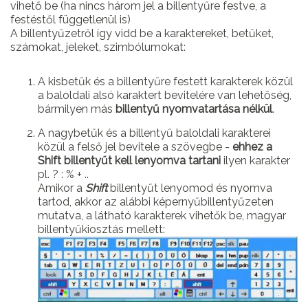
vihető be (ha nincs három jel a billentyűre festve, a
festéstől függetlenül is)
A billentyűzetről így vidd be a karaktereket, betűket,
számokat, jeleket, szimbólumokat:
A kisbetűk és a billentyűre festett karakterek közül
a baloldali alsó karaktert bevitelére van lehetőség,
bármilyen más
billentyű nyomvatartása nélkül
.
A nagybetűk és a billentyű baloldali karakterei
közül a felső jel bevitele a szövegbe -
ehhez a
Shift billentyűt kell lenyomva tartani
ilyen karakter
pl. ? : % + ..
Amikor a
Shift
billentyűt lenyomod és nyomva
tartod, akkor az alábbi képernyűbillentyűzeten
mutatva, a látható karakterek vihetők be, magyar
billentyűkiosztás mellett: