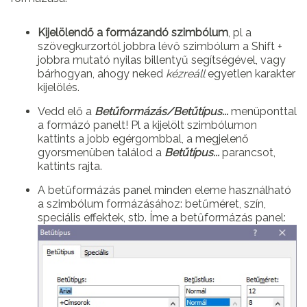
Kijelölendő a formázandó szimbólum
, pl a
szövegkurzortól jobbra lévő szimbólum a Shift +
jobbra mutató nyilas billentyű segítségével, vagy
bárhogyan, ahogy neked
kézreáll
egyetlen karakter
kijelölés.
Vedd elő a
Betűformázás/Betűtípus...
menüponttal
a formázó panelt! Pl a kijelölt szimbólumon
kattints a jobb egérgombbal, a megjelenő
gyorsmenüben találod a
Betűtípus...
parancsot,
kattints rajta.
A betűformázás panel minden eleme használható
a szimbólum formázásához: betűméret, szín,
speciális effektek, stb. Íme a betűformázás panel: