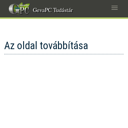
Ugrás
Navig
a
GevaPC Tudástár
átkap
tartalomra
Az oldal továbbítása