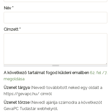
Név
*
Címzett
*
A következő tartalmat fogod küldeni emailben
62. fel /7.
megoldása
Üzenet tárgya
(Neved) továbbított neked egy oldalt a
https://gevapc.hu/ címről
Üzenet törzse
(Neved) ajánlja számodra a következőt
GevaPC Tudástár webhelyről.