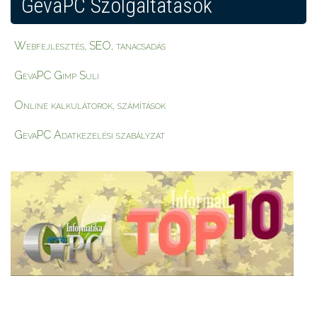
GevaPC Szolgáltatások
Webfejlesztés, SEO, tanácsadás
GevaPC Gimp Suli
Online kalkulátorok, számítások
GevaPC Adatkezelési szabályzat