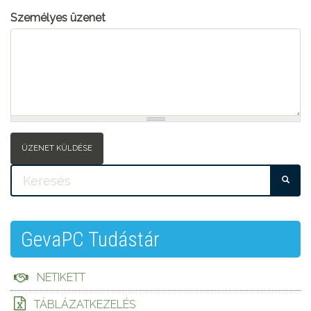
Személyes üzenet
ÜZENET KÜLDÉSE
KE
GevaPC Tudástár
NETIKETT
TÁBLÁZATKEZELÉS