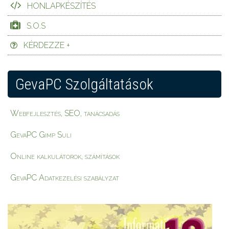
HONLAPKÉSZÍTÉS
S.O.S
KÉRDEZZE +
GevaPC Szolgáltatások
Webfejlesztés, SEO, tanácsadás
GevaPC Gimp Suli
Online kalkulátorok, számítások
GevaPC Adatkezelési szabályzat