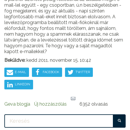
mail-lel együtt - egy csoportban, ú.n beszélgetésben -
fog megjelenni, és így az aktuális - napi szinten
legfontosabb mail-eket innét biztosan elolvasom. A
levelezőprogramba beállított mail-fiókoknál már
előfordult, hogy fontos mailt töröltem, ám sajnálom,
nem hagyom hogy a spammek elárasszanak, ne csak
látványban, de a levelezéssel töltött drága időmet sem
hagyom pazarolni. Te hogy vagy a saját magadtól
kapott e-mailekkel?
Beküldve:
kedd 2011. november 15. 10:42
E-MAIL
FACEBOOK
TWITTER
LINKEDIN
Geva blogja
Új hozzászólás
6352 olvasás
KE