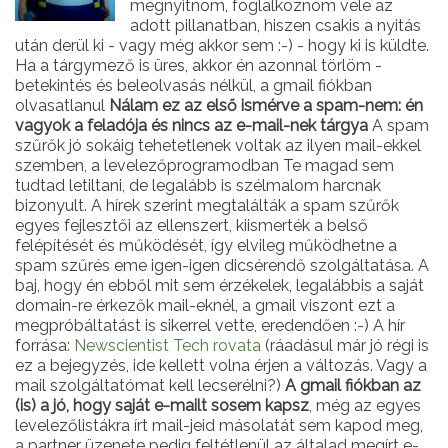
megnyitnom, foglalkoznom vele az
adott pillanatban, hiszen csakis a nyitás
után derül ki - vagy még akkor sem :-) - hogy ki is küldte.
Ha a tárgymező is üres, akkor én azonnal törlöm -
betekintés és beleolvasás nélkül, a gmail fiókban
olvasatlanul
Nálam ez az első ismérve a spam-nem: én
vagyok a feladója és nincs az e-mail-nek tárgya
A spam
szűrők jó sokáig tehetetlenek voltak az ilyen mail-ekkel
szemben, a levelezőprogramodban Te magad sem
tudtad letiltani, de legalább is szélmalom harcnak
bizonyult. A hírek szerint megtalálták a spam szűrők
egyes fejlesztői az ellenszert, kiismerték a belső
felépítését és működését, így elvileg működhetne a
spam szűrés eme igen-igen dicsérendő szolgáltatása. A
baj, hogy én ebből mit sem érzékelek, legalábbis a saját
domain-re érkezők mail-eknél, a gmail viszont ezt a
megpróbáltatást is sikerrel vette, eredendően :-) A hír
forrása:
Newscientist Tech rovata
(ráadásul már jó régi is
ez a bejegyzés, ide kellett volna érjen a változás. Vagy a
mail szolgáltatómat kell lecserélni?)
A gmail fiókban az
(is) a jó, hogy saját e-mailt sosem kapsz
, még az egyes
levelezőlistákra írt mail-jeid másolatát sem kapod meg,
a partner üzenete pedig feltétlenül az általad megírt e-