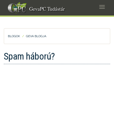
Ugrás
Navig
a
GevaPC Tudástár
átkap
tartalomra
BLOGOK
GEVA BLOGJA
Spam háború?