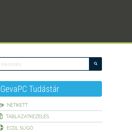
KERESÉS
GevaPC Tudástár
NETIKETT
TÁBLÁZATKEZELÉS
ECDL SÚGÓ