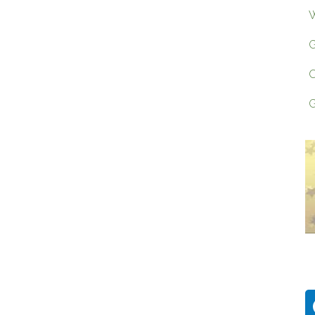
W
G
O
G