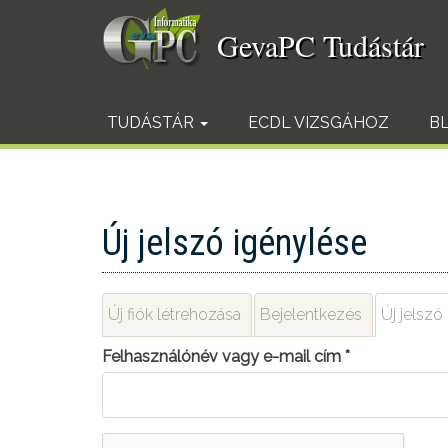
Ugrás
a
GevaPC Tudástár
tartalomra
TUDÁSTÁR
ECDL VIZSGÁHOZ
B
Új jelszó igénylése
Elsődleges
Új fiók létrehozása
Bejelentkezés
Új jelszó
fülek
Felhasználónév vagy e-mail cím
*