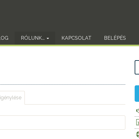
LOG
RÓLUNK...
KAPCSOLAT
BELÉPÉS
 igénylése
(aktív
fül)