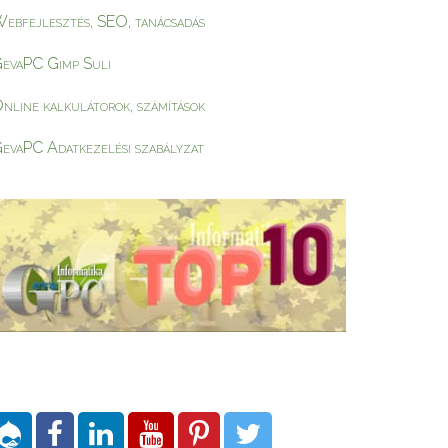
ebfejlesztés, SEO, tanácsadás
evaPC Gimp Suli
nline kalkulátorok, számítások
evaPC Adatkezelési szabályzat