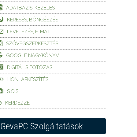
ADATBÁZIS-KEZELÉS
KERESÉS, BÖNGÉSZÉS
LEVELEZÉS, E-MAIL
SZÖVEGSZERKESZTÉS
GOOGLE NAGYKÖNYV
DIGITÁLIS FOTÓZÁS
HONLAPKÉSZÍTÉS
S.O.S
KÉRDEZZE +
GevaPC Szolgáltatások