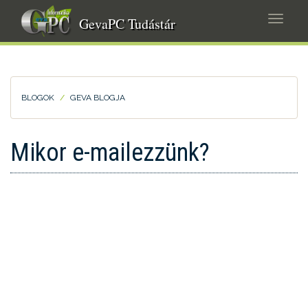
Ugrás
Navig
a
GevaPC Tudástár
átkap
tartalomra
BLOGOK
GEVA BLOGJA
Mikor e-mailezzünk?