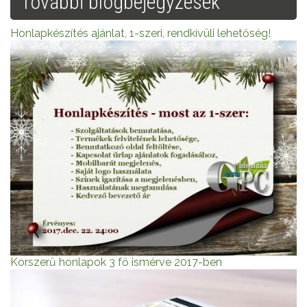
További blogbejegyzések
Honlapkészítés ajánlat, 1-szeri, rendkívüli lehetőség!
Korszerű honlapok 3 fő ismérve 2017-ben