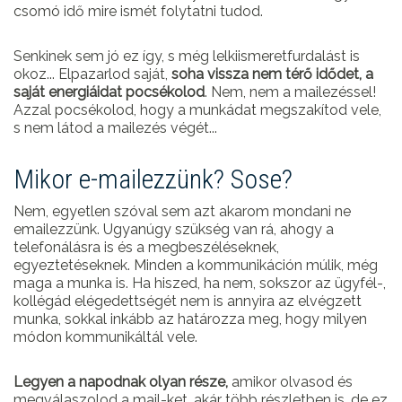
csomó idő mire ismét folytatni tudod.
Senkinek sem jó ez így, s még lelkiismeretfurdalást is
okoz... Elpazarlod saját,
soha vissza nem térő idődet, a
saját energiáidat pocsékolod
. Nem, nem a mailezéssel!
Azzal pocsékolod, hogy a munkádat megszakítod vele,
s nem látod a mailezés végét...
Mikor e-mailezzünk? Sose?
Nem, egyetlen szóval sem azt akarom mondani ne
emailezzünk. Ugyanúgy szükség van rá, ahogy a
telefonálásra is és a megbeszéléseknek,
egyeztetéseknek. Minden a kommunikáción múlik, még
maga a munka is. Ha hiszed, ha nem, sokszor az ügyfél-,
kollégád elégedettségét nem is annyira az elvégzett
munka, sokkal inkább az határozza meg, hogy milyen
módon kommunikáltál vele.
Legyen a napodnak olyan része,
amikor olvasod és
megválaszolod a mail-ket, akár több részletben is, de ez