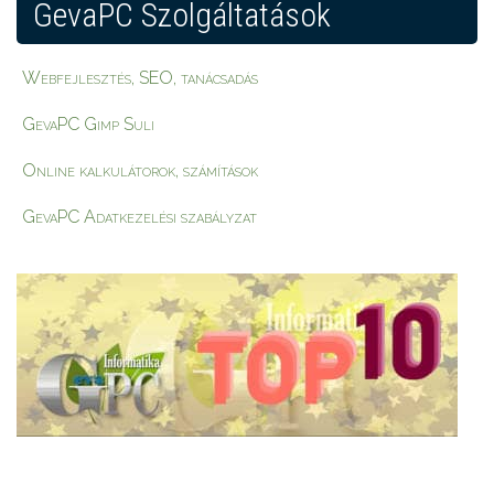
GevaPC Szolgáltatások
Webfejlesztés, SEO, tanácsadás
GevaPC Gimp Suli
Online kalkulátorok, számítások
GevaPC Adatkezelési szabályzat