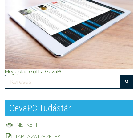
Megújulás előtt a GevaPC
KE
GevaPC Tudástár
NETIKETT
TÁBLÁZATKEZELÉS