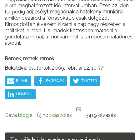
előre meghatározott idő intervallumban. Ezen az időn
túl pedig
adj esélyt magadnak a hatékony munkára
,
amikor bezárod a forrásokat, s csak dolgozol.
Kimondottan élvezem kizárni a nap nagy részében a
maileket, a mobilt, s imádok kettesben maradni a
gondolataimmal, a munkámmal, s tempósan haladni és
alkotni.
Remek, remek, remek
Beküldve:
csütörtök 2009. február 12. 10:57
E-MAIL
FACEBOOK
TWITTER
LINKEDIN
Geva blogja
Új hozzászólás
3419 olvasás