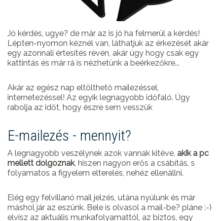
Jó kérdés, ugye? de már az is jó ha felmerül a kérdés!
Lépten-nyomon kéznél van, láthatjuk az érkezését akár
egy azonnali értesítés révén, akár úgy hogy csak egy
kattintás és már rá is nézhetünk a beérkezőkre...
Akár az egész nap eltölthető mailezéssel,
internetezéssel! Az egyik legnagyobb időfaló. Úgy
rabolja az időt, hogy észre sem vesszük
E-mailezés - mennyit?
A legnagyobb veszélynek azok vannak kitéve,
akik a pc
mellett dolgoznak
, hiszen nagyon erős a csábítás, s
folyamatos a figyelem elterelés, nehéz ellenállni.
Elég egy felvillanó mail jelzés, utána nyúlunk és már
máshol jár az eszünk. Bele is olvasol a mail-be? pláne :-)
elvisz az aktuális munkafolyamattól, az biztos, egy