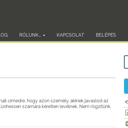
LOG
RÓLUNK...
KAPCSOLAT
BELÉPÉS
il címedre, hogy azon személy, akinek javaslod az
 tűnhessen számára kéretlen levélnek. Nem rögzítünk,