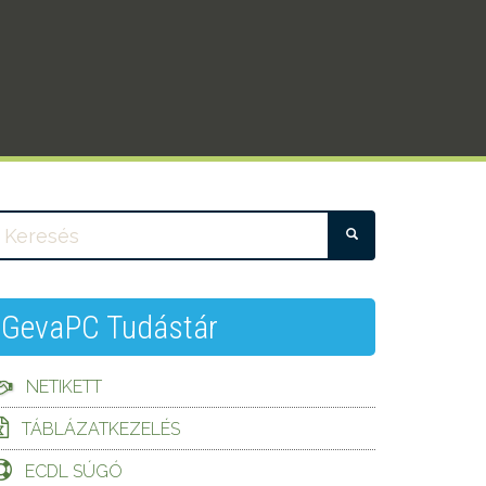
KERESÉS
GevaPC Tudástár
NETIKETT
TÁBLÁZATKEZELÉS
ECDL SÚGÓ