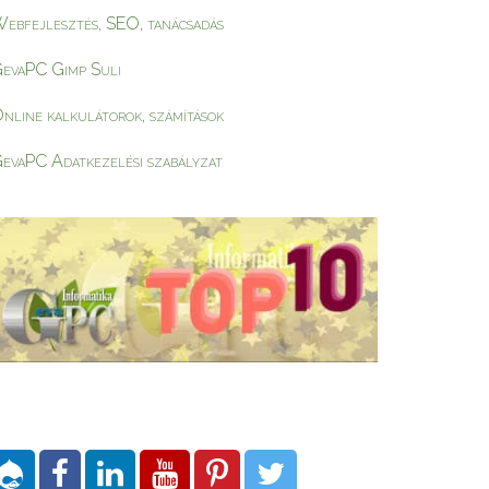
ebfejlesztés, SEO, tanácsadás
evaPC Gimp Suli
nline kalkulátorok, számítások
evaPC Adatkezelési szabályzat