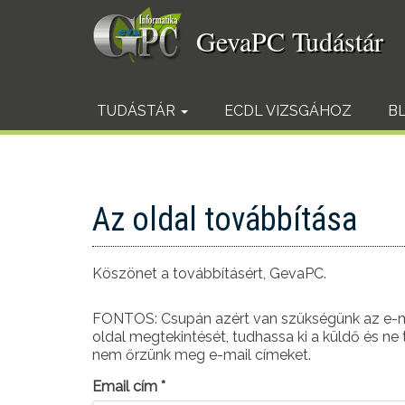
Ugrás
a
GevaPC Tudástár
tartalomra
TUDÁSTÁR
ECDL VIZSGÁHOZ
B
Az oldal továbbítása
Köszönet a továbbításért, GevaPC.
FONTOS: Csupán azért van szükségünk az e-ma
oldal megtekintését, tudhassa ki a küldő és ne
nem őrzünk meg e-mail címeket.
Email cím
*