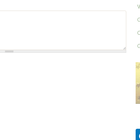
W
G
O
G