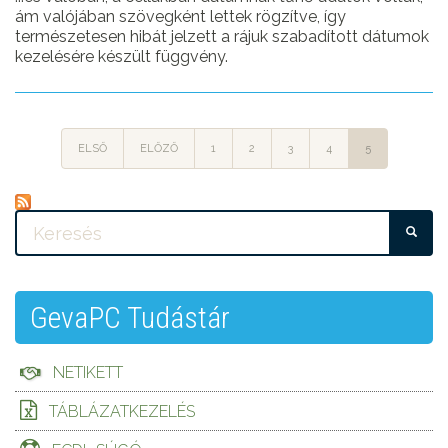
ám valójában szövegként lettek rögzítve, így
természetesen hibát jelzett a rájuk szabadított dátumok
kezelésére készült függvény.
ELSŐ
ELŐZŐ
1
2
3
4
5
KE
GevaPC Tudástár
NETIKETT
TÁBLÁZATKEZELÉS