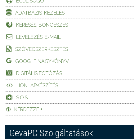
ECDL SÚGÓ
ADATBÁZIS-KEZELÉS
KERESÉS, BÖNGÉSZÉS
LEVELEZÉS, E-MAIL
SZÖVEGSZERKESZTÉS
GOOGLE NAGYKÖNYV
DIGITÁLIS FOTÓZÁS
HONLAPKÉSZÍTÉS
S.O.S
KÉRDEZZE +
GevaPC Szolgáltatások