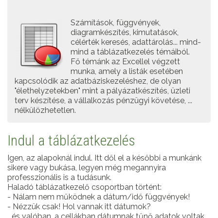
Számítások, függvények,
diagramkészítés, kimutatások,
célérték keresés, adattárolás... mind-
mind a táblázatkezelés témáiból.
Fő témánk az Excellel végzett
munka, amely a listák esetében
kapcsolódik az adatbáziskezeléshez, de olyan
"élethelyzetekben" mint a pályázatkészítés, üzleti
terv készítése, a vállalkozás pénzügyi követése, ...
nélkülözhetetlen.
Indul a táblázatkezelés
Igen, az alapoknál indul. Itt dől el a későbbi a munkánk
sikere vagy bukása, legyen még megannyira
professzionális is a tudásunk.
Haladó táblázatkezelő csoportban történt:
- Nálam nem működnek a dátum/idő függvények!
- Nézzük csak! Hol vannak itt dátumok?
...és valóban, a cellákban dátumnak tűnő adatok voltak,