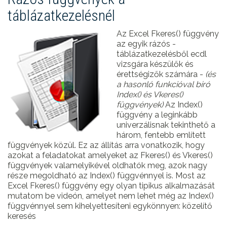
táblázatkezelésnél
Az Excel Fkeres() függvény
az egyik rázós -
táblázatkezelésből ecdl
vizsgára készülők és
érettségizők számára -
(és
a hasonló funkcióval bíró
Index() és Vkeres()
függvények)
Az Index()
függvény a leginkább
univerzálisnak tekinthető a
három, fentebb említett
függvények közül. Ez az állítás arra vonatkozik, hogy
azokat a feladatokat amelyeket az Fkeres() és Vkeres()
függvények valamelyikével oldhatók meg, azok nagy
része megoldható az Index() függvénnyel is. Most az
Excel Fkeres() függvény egy olyan tipikus alkalmazását
mutatom be videón, amelyet nem lehet még az Index()
függvénnyel sem kihelyettesíteni egykönnyen: közelítő
keresés