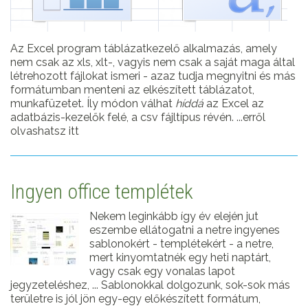
Az Excel program táblázatkezelő alkalmazás, amely
nem csak az xls, xlt-, vagyis nem csak a saját maga által
létrehozott fájlokat ismeri - azaz tudja megnyitni és más
formátumban menteni az elkészített táblázatot,
munkafüzetet. Íly módon válhat
híddá
az Excel az
adatbázis-kezelők felé, a csv fájltípus révén. ...erről
olvashatsz itt
Ingyen office templétek
Nekem leginkább így év elején jut
eszembe ellátogatni a netre ingyenes
sablonokért - templétekért - a netre,
mert kinyomtatnék egy heti naptárt,
vagy csak egy vonalas lapot
jegyzeteléshez, ... Sablonokkal dolgozunk, sok-sok más
területre is jól jön egy-egy előkészített formátum,