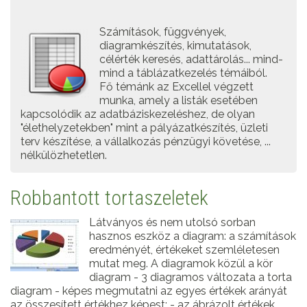
Számítások, függvények,
diagramkészítés, kimutatások,
célérték keresés, adattárolás... mind-
mind a táblázatkezelés témáiból.
Fő témánk az Excellel végzett
munka, amely a listák esetében
kapcsolódik az adatbáziskezeléshez, de olyan
"élethelyzetekben" mint a pályázatkészítés, üzleti
terv készítése, a vállalkozás pénzügyi követése, ...
nélkülözhetetlen.
Robbantott tortaszeletek
Látványos és nem utolsó sorban
hasznos eszköz a diagram: a számítások
eredményét, értékeket szemléletesen
mutat meg. A diagramok közül a kör
diagram - 3 diagramos változata a torta
diagram - képes megmutatni az egyes értékek arányát
az összesített értékhez képest: - az ábrázolt értékek