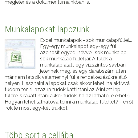
megjelenés a dokumentumainkban is.
Munkalapokat lapozunk
Excel munkalapok - sok munkalapfüllel...
Egy-egy munkalapot egy-egy fül
azonosít egyedi névvel, sok munkalap
sok munkalap füllel jár. A fülek a
munkalap alatt egy vízszintes sávban
jelennek meg, és egy darabszám után
már nem látszik valamennyi fül a rendelkezésükre álló
helyen. Használni a lapokat csak akkor lehet, ha aktívvá
tudom tenni, azaz rá tudok kattintani az érintett lap
fülére, s rákattintani akkor tudok, ha az látható, elérhető.
Hogyan lehet láthatóvá tenni a munkalap füleket? - erről
írok le most egy-két trükköt.
Több sort a cellába