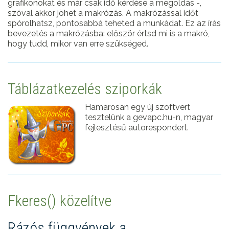
grafikonokat és már csak idő kérdése a megoldás -,
szóval akkor jöhet a makrózás. A makrózással időt
spórolhatsz, pontosabbá teheted a munkádat. Ez az írás
bevezetés a makrózásba: először értsd mi is a makró,
hogy tudd, mikor van erre szükséged.
Táblázatkezelés sziporkák
Hamarosan egy új szoftvert
tesztelünk a gevapc.hu-n, magyar
fejlesztésű autorespondert.
Fkeres() közelítve
Rázós függvények a