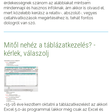
érdekességnek szánom az alábbiakat mintsem
mindennapi és hasznos infóknak, ám akkor is olvasd el,
mert közelebb kerülsz a relatív-, abszolút-, vegyes
cellahivatkozások megértéséhez is, tehát fontos
dologról van szó.
Mitől nehéz a táblázatkezelés? -
kérlek, válaszolj
~15-16 éve kezdtem oktatni a táblázatkezelést az akkori
Excel 5.0-ás programmal (akkor még csak az Excel és