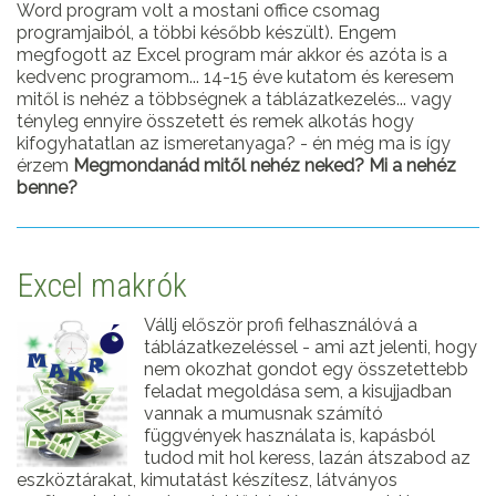
Word program volt a mostani office csomag
programjaiból, a többi később készült). Engem
megfogott az Excel program már akkor és azóta is a
kedvenc programom... 14-15 éve kutatom és keresem
mitől is nehéz a többségnek a táblázatkezelés... vagy
tényleg ennyire összetett és remek alkotás hogy
kifogyhatatlan az ismeretanyaga? - én még ma is így
érzem
Megmondanád mitől nehéz neked? Mi a nehéz
benne?
Excel makrók
Vállj először profi felhasználóvá a
táblázatkezeléssel - ami azt jelenti, hogy
nem okozhat gondot egy összetettebb
feladat megoldása sem, a kisujjadban
vannak a mumusnak számító
függvények használata is, kapásból
tudod mit hol keress, lazán átszabod az
eszköztárakat, kimutatást készítesz, látványos