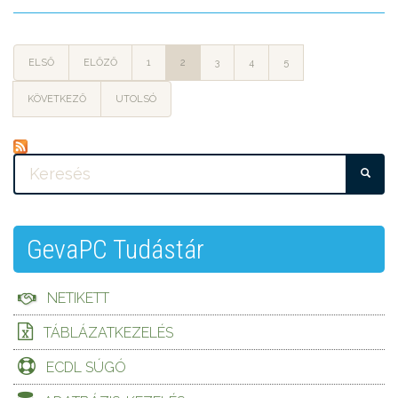
ELSŐ
ELŐZŐ
1
2
3
4
5
KÖVETKEZŐ
UTOLSÓ
KE
GevaPC Tudástár
NETIKETT
TÁBLÁZATKEZELÉS
ECDL SÚGÓ