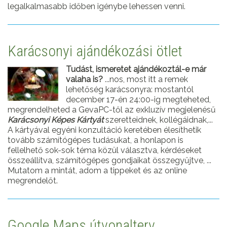
legalkalmasabb időben igénybe lehessen venni.
Karácsonyi ajándékozási ötlet
Tudást, ismeretet ajándékoztál-e már
valaha is?
...nos, most itt a remek
lehetőség karácsonyra: mostantól
december 17-én 24:00-ig megteheted,
megrendelheted a GevaPC-től az exkluzív megjelenésű
Karácsonyi Képes Kártyát
szeretteidnek, kollégáidnak,...
A kártyával egyéni konzultáció keretében élesíthetik
tovább számítógépes tudásukat, a honlapon is
fellelhető sok-sok téma közül választva, kérdéseket
összeállítva, számítógépes gondjaikat összegyűjtve, ...
Mutatom a mintát, adom a tippeket és az online
megrendelőt.
Google Maps útvonalterv