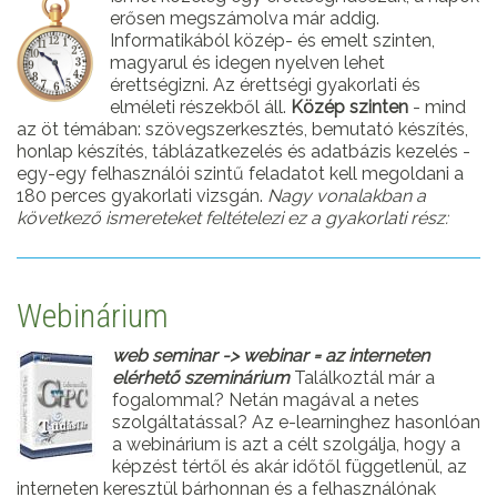
erősen megszámolva már addig.
Informatikából közép- és emelt szinten,
magyarul és idegen nyelven lehet
érettségizni. Az érettségi gyakorlati és
elméleti részekből áll.
Közép szinten
- mind
az öt témában: szövegszerkesztés, bemutató készítés,
honlap készítés, táblázatkezelés és adatbázis kezelés -
egy-egy felhasználói szintű feladatot kell megoldani a
180 perces gyakorlati vizsgán.
Nagy vonalakban a
következő ismereteket feltételezi ez a gyakorlati rész:
Webinárium
web seminar -> webinar = az interneten
elérhető szeminárium
Találkoztál már a
fogalommal? Netán magával a netes
szolgáltatással? Az e-learninghez hasonlóan
a webinárium is azt a célt szolgálja, hogy a
képzést tértől és akár időtől függetlenül, az
interneten keresztül bárhonnan és a felhasználónak