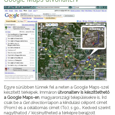
Egyre sűrűbben tűnnek fel a neten a Google Maps-szel
készített térképek. Immáron
útvonalterv is készíttethető
a Google Maps-en
, magyarországi településekre is. Írd
csak be a
Get direction
lapon a kiindulási célpont címét
(From:) és a célállomás címét (To:), s go... Kedved szerint
nagyíthatod / kicsinyítheted a térképre berajzolt