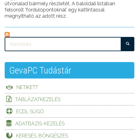
útvonalad bármely részletét. A baloldali listában
felsorolt 'fordulópontoknál' egy kattintással
megnyitható az adott rész.
KE
GevaPC Tudástár
NETIKETT
TÁBLÁZATKEZELÉS
ECDL SÚGÓ
ADATBÁZIS-KEZELÉS
KERESÉS, BÖNGÉSZÉS