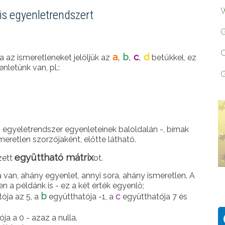
W
ris egyenletrendszert
G
O
a
,
b
,
c
,
d
Ha az ismeretleneket jelöljük az
betűkkel, ez
nletünk van, pl.:
G
egyeletrendszer egyenleteinek baloldalán -, bírnak
eretlen szorzójaként, előtte látható.
együttható mátrix
zett
ot.
van, ahány egyenlet, annyi sora, ahány ismeretlen. A
n a példánk is - ez a két érték egyenlő;
b
c
ója az 5, a
együtthatója -1, a
együtthatója 7 és
ja a 0 - azaz a nulla.