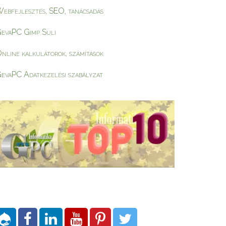
ebfejlesztés, SEO, tanácsadás
evaPC Gimp Suli
nline kalkulátorok, számítások
evaPC Adatkezelési szabályzat