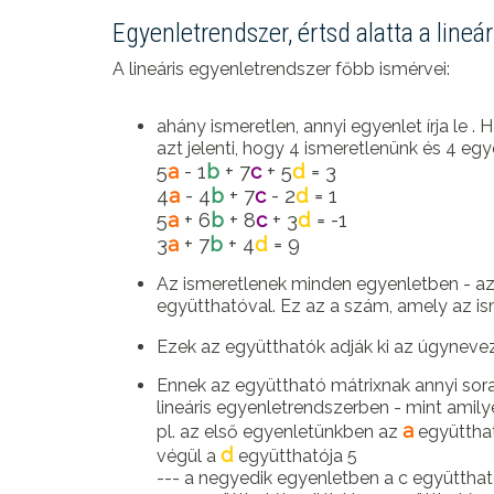
Egyenletrendszer, értsd alatta a lineá
A lineáris egyenletrendszer főbb ismérvei:
ahány ismeretlen, annyi egyenlet írja le . 
azt jelenti, hogy 4 ismeretlenünk és 4 egye
5
a
- 1
b
+ 7
c
+ 5
d
= 3
4
a
- 4
b
+ 7
c
- 2
d
= 1
5
a
+ 6
b
+ 8
c
+ 3
d
= -1
3
a
+ 7
b
+ 4
d
= 9
Az ismeretlenek minden egyenletben - az 
együtthatóval. Ez az a szám, amely az ism
Ezek az együtthatók adják ki az úgyneve
Ennek az együttható mátrixnak annyi sora 
lineáris egyenletrendszerben - mint amilye
a
pl. az első egyenletünkben az
együtthat
d
végül a
együtthatója 5
--- a negyedik egyenletben a c együttható