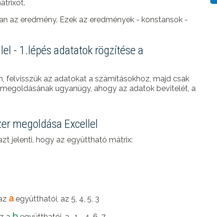
átrixot.
van az eredmény. Ezek az eredmények - konstansok -
l - 1.lépés adatatok rögzítése a
, felvisszük az adatokat a számításokhoz, majd csak
t megoldásának ugyanúgy, ahogy az adatok bevitelét, a
zer megoldása Excellel
t jelenti, hogy az együttható mátrix:
a
 az
együtthatói, az 5, 4, 5, 3
b
az a
együtthatói, a -1, -4, 6, 7