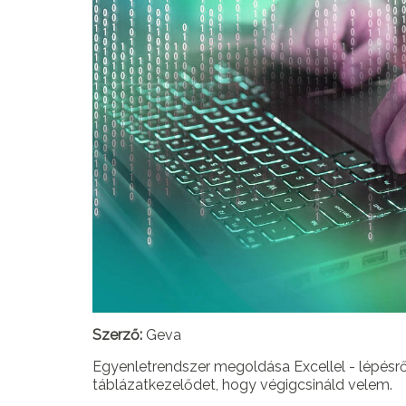
Szerző:
Geva
Egyenletrendszer megoldása Excellel - lépésről-
táblázatkezelődet, hogy végigcsináld velem.