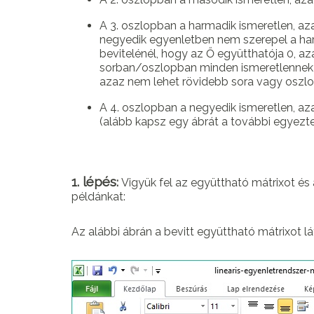
A 3. oszlopban a harmadik ismeretlen, az
negyedik egyenletben nem szerepel a har
bevitelénél, hogy az Ő együtthatója 0, a
sorban/oszlopban minden ismeretlennek va
azaz nem lehet rövidebb sora vagy oszlo
A 4. oszlopban a negyedik ismeretlen, az
(alább kapsz egy ábrát a további egyezte
1. lépés
:
Vigyük fel az együttható mátrixot és
példánkat:
Az alábbi ábrán a bevitt együttható mátrixot lá