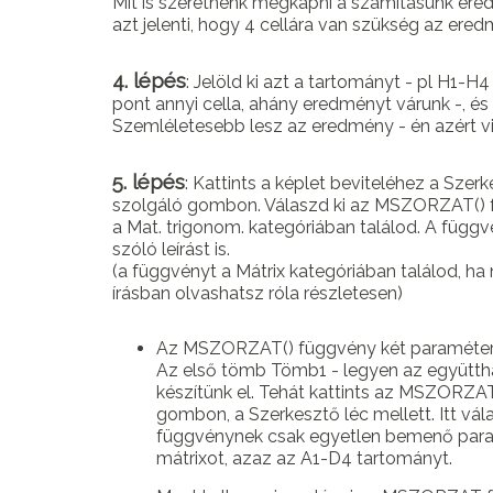
Mit is szeretnénk megkapni a számításunk er
azt jelenti, hogy 4 cellára van szükség az ered
4. lépés
: Jelöld ki azt a tartományt - pl H1-
pont annyi cella, ahány eredményt várunk -, és
Szemléletesebb lesz az eredmény - én azért v
5. lépés
: Kattints a képlet beviteléhez a Szer
szolgáló gombon. Válaszd ki az MSZORZAT() 
a Mat. trigonom. kategóriában találod. A függ
szóló leírást is.
(a függvényt a Mátrix kategóriában találod, h
írásban olvashatsz róla részletesen)
Az MSZORZAT() függvény két paraméteré
Az első tömb Tömb1 - legyen az együttha
készítünk el. Tehát kattints az MSZORZ
gombon, a Szerkesztő léc mellett. Itt v
függvénynek csak egyetlen bemenő para
mátrixot, azaz az A1-D4 tartományt.