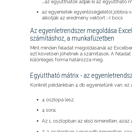
...az együtthatók adják ki az együttható m
az egyenletek egyenlőségjelétől jobbra 
alkotják az eredmény vektort :-( bocs
Az egyenletrendszer megoldása Excelle
számításhoz, a munkafüzetben
Mint minden feladat megoldásánál az Excelben
ezt követően jöhetnek a számítások. A felada
különleges forma határozza meg.
Együttható mátrix - az egyenletrends
Konkrét példánkban 4 db egyenletünk van, ez az
4 oszlopa lesz,
4 sora.
Az 1. oszlopban az első ismeretlen, azaz
A 2. oszlopban a második ismeretlen, az