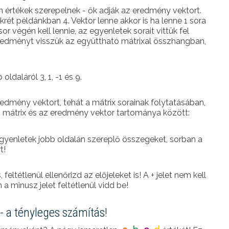
 értékek szerepelnek - ők adják az eredmény vektort.
rét példánkban 4. Vektor lenne akkor is ha lenne 1 sora
 végén kell lennie, az egyenletek sorait vittük fel
redményt visszük az együttható mátrixal összhangban,
ldaláról 3, 1, -1 és 9.
redmény vektort, tehát a mátrix sorainak folytatásában,
ó mátrix és az eredmény vektor tartománya között:
gyenletek jobb oldalán szereplő összegeket, sorban a
t!
 feltétlenül ellenőrizd az előjeleket is! A + jelet nem kell
m a minusz jelet feltétlenül vidd be!
- a tényleges számítás!