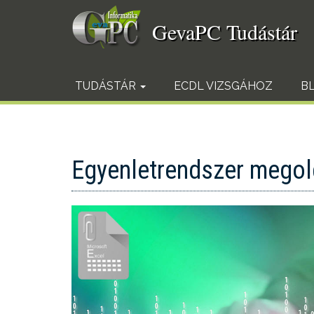
Ugrás
a
GevaPC Tudástár
tartalomra
TUDÁSTÁR
ECDL VIZSGÁHOZ
B
Egyenletrendszer megol