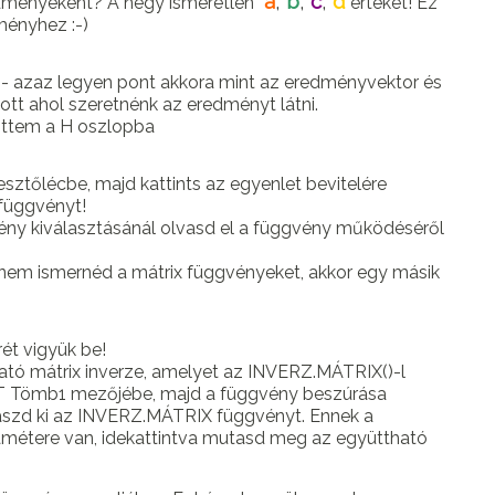
a
,
b
,
c
,
d
edményeként? A négy ismeretlen
értékét! Ez
ményhez :-)
H4 - azaz legyen pont akkora mint az eredményvektor és
 ott ahol szeretnénk az eredményt látni.
ittem a H oszlopba
kesztőlécbe, majd kattints az egyenlet bevitelére
függvényt!
vény kiválasztásánál olvasd el a függvény működéséről
a nem ismernéd a mátrix függvényeket, akkor egy másik
t vigyük be!
tó mátrix inverze, amelyet az INVERZ.MÁTRIX()-l
AT Tömb1 mezőjébe, majd a függvény beszúrása
álaszd ki az INVERZ.MÁTRIX függvényt. Ennek a
métere van, idekattintva mutasd meg az együttható