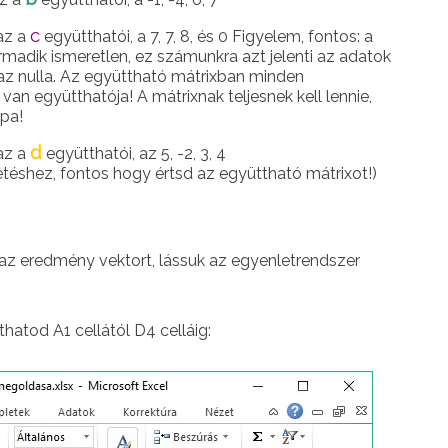
c
az a
együtthatói, a 7, 7, 8, és 0 Figyelem, fontos: a
madik ismeretlen, ez számunkra azt jelenti az adatok
zaz nulla. Az együttható mátrixban minden
n együtthatója! A mátrixnak teljesnek kell lennie,
pa!
d
az a
együtthatói, az 5, -2, 3, 4
téshez, fontos hogy értsd az együttható mátrixot!)
 az eredmény vektort, lássuk az egyenletrendszer
thatod A1 cellától D4 celláig: