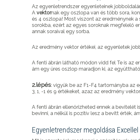
Az egyenletrendszer egyenleteinek jobboldalán
A
vektor
nak egy oszlopa van és több sora, konk
és 4 oszlopa! Most viszont az eredménynek a sor
sorokba, ezért az egyes soroknak megfelelő e
annak soraival egy sorba.
Az eredmény vektor értékei, az egyenletek jobb o
A fenti ábrán látható módon vidd fel Te is az e
ám egy üres oszlop maradjon ki, az együtthat
2.lépés
: vigyük be az F1-F4 tartományba az e
3, 1, -1 és 9 értékeket, azaz az eredmény vektor
A fenti ábrán ellenőrizheted ennek a bevitelét is,
bevinni, a nélkül is pozitív lesz a bevitt érték, á
Egyenletrendszer megoldása Excellel 