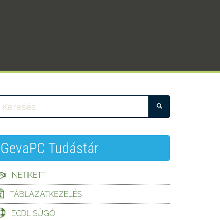
KERESÉS
GevaPC Tudástár
NETIKETT
TÁBLÁZATKEZELÉS
ECDL SÚGÓ