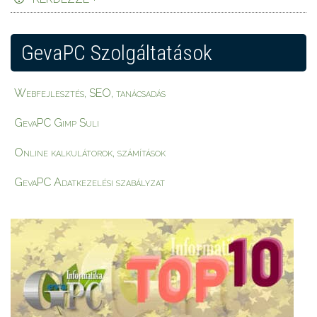
GevaPC Szolgáltatások
Webfejlesztés, SEO, tanácsadás
GevaPC Gimp Suli
Online kalkulátorok, számítások
GevaPC Adatkezelési szabályzat