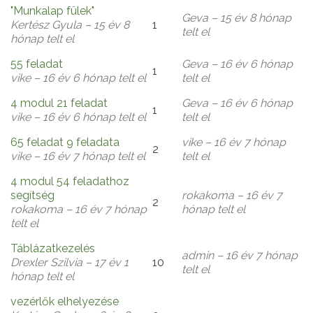
"Munkalap fülek"
Geva
– 15 év 8 hónap
Kertész Gyula
– 15 év 8
1
Általános
telt el
hónap telt el
téma
55 feladat
Geva
– 16 év 6 hónap
1
Általános
vike
– 16 év 6 hónap telt el
telt el
téma
4 modul 21 feladat
Geva
– 16 év 6 hónap
1
Általános
vike
– 16 év 6 hónap telt el
telt el
téma
65 feladat 9 feladata
vike
– 16 év 7 hónap
2
Általános
vike
– 16 év 7 hónap telt el
telt el
téma
4 modul 54 feladathoz
segítség
rokakoma
– 16 év 7
2
Általános
rokakoma
– 16 év 7 hónap
hónap telt el
téma
telt el
Táblázatkezelés
admin
– 16 év 7 hónap
Drexler Szilvia
– 17 év 1
10
Általános
telt el
hónap telt el
téma
vezérlők elhelyezése