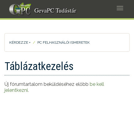
Ugrás
Navig
a
GevaPC Tudástár
átkap
tartalomra
KÉRDEZZE +
PC FELHASZNÁLÓI ISMERETEK
Táblázatkezelés
Új fórumtartalom beküldéséhez előbb
be kell
jelentkezni
.