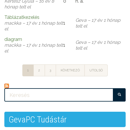
Kertész Gyula
– 16 év 8
0
n. a.
Általános
hónap telt el
téma
Táblázatkezelés
Geva
– 17 év 1 hónap
mackka
– 17 év 1 hónap telt
1
Általános
telt el
el
téma
diagram
Geva
– 17 év 1 hónap
mackka
– 17 év 1 hónap telt
1
Általános
telt el
el
téma
1
2
3
KÖVETKEZŐ
UTOLSÓ
KE
GevaPC Tudástár