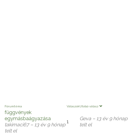
Fórumtéma
Válaszok
Utolsó válasz
függvények
egymásbaágyazása
Geva
– 13 év 9 hónap
1
Általános
takimaci67
– 13 év 9 hónap
telt el
téma
telt el