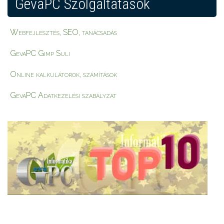
GevaPC Szolgáltatások
Webfejlesztés, SEO, tanácsadás
GevaPC Gimp Suli
Online kalkulátorok, számítások
GevaPC Adatkezelési szabályzat