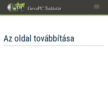
Ugrás
Navig
a
GevaPC Tudástár
átkap
tartalomra
Az oldal továbbítása