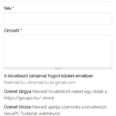
Név
*
Címzett
*
A következő tartalmat fogod küldeni emailben
freemail.hu, citromail.hu és gmail.com
Üzenet tárgya
(Neved) továbbított neked egy oldalt a
https://gevapc.hu/ címről
Üzenet törzse
(Neved) ajánlja számodra a következőt
GevaPC Tudástár webhelyről.