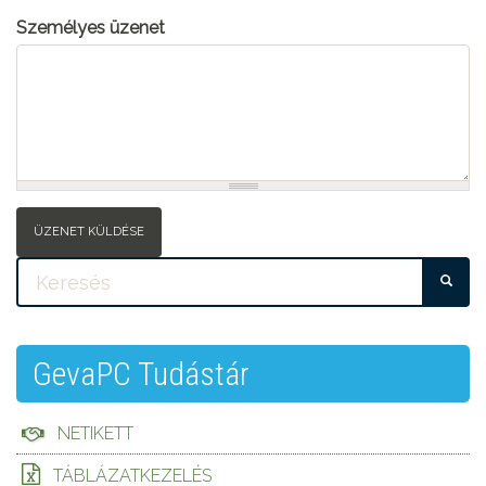
Személyes üzenet
ÜZENET KÜLDÉSE
KE
GevaPC Tudástár
NETIKETT
TÁBLÁZATKEZELÉS