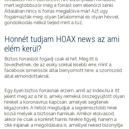
mert legtöbbször még a forrást sem ellenőrzi senki.
Általában nincs is forrás megjelölve már! Azt úgy
fogalmazták meg, olyan tartalommal és olyan hévvel,
gondolkodás nélkül terjed mint a tűz.
Honnét tudjam HOAX news az ami
elém kerül?
Biztos forrásból fogadj csak el hírt. Még itt is
tévedhetnek, de az esély sokkal kisebb erre, mint a
facebook ismerősök által benyomott hírre, a szomszéd
által elmondottaknál.
Egy ilyen biztos forrásnak érzem, amit az index.hu ír. Itt
jelent meg az a hír is, amely remekül összegyűjtött olyan
híreket a koronavírus kapcsán, amelyek segítenek
kiigazondni. A hírből megtudjuk a legrémisztőbb hírek
közül melyek a biztosan hamisak. Amikor elolvasod,
akkor ne csak a konkrét hamis hírekre figyelj, hanem a
cikk írájának a megoldására is, amellyel neked bizonyítja