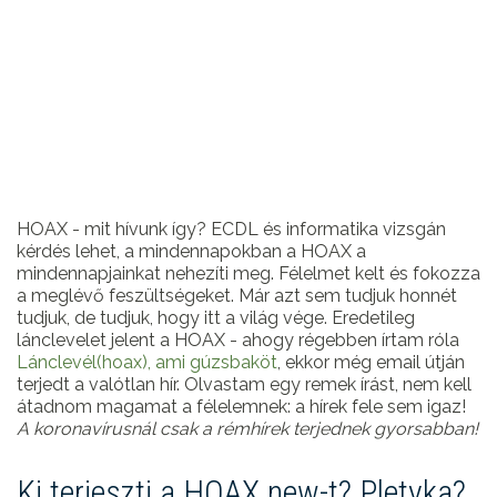
HOAX - mit hívunk így? ECDL és informatika vizsgán
kérdés lehet, a mindennapokban a HOAX a
mindennapjainkat nehezíti meg. Félelmet kelt és fokozza
a meglévő feszültségeket. Már azt sem tudjuk honnét
tudjuk, de tudjuk, hogy itt a világ vége. Eredetileg
lánclevelet jelent a HOAX - ahogy régebben írtam róla
Lánclevél(hoax), ami gúzsbaköt
, ekkor még email útján
terjedt a valótlan hír. Olvastam egy remek írást, nem kell
átadnom magamat a félelemnek: a hírek fele sem igaz!
A koronavírusnál csak a rémhírek terjednek gyorsabban!
Ki terjeszti a HOAX new-t? Pletyka?