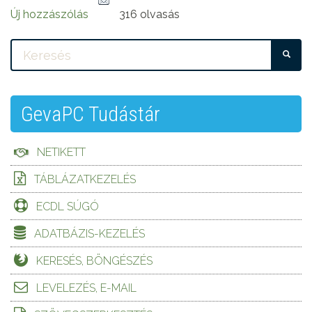
Új hozzászólás
316 olvasás
KE
GevaPC Tudástár
NETIKETT
TÁBLÁZATKEZELÉS
ECDL SÚGÓ
ADATBÁZIS-KEZELÉS
KERESÉS, BÖNGÉSZÉS
LEVELEZÉS, E-MAIL