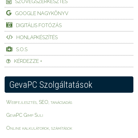
SZÖVEGSZERKESZTÉS
GOOGLE NAGYKÖNYV
DIGITÁLIS FOTÓZÁS
HONLAPKÉSZÍTÉS
S.O.S
KÉRDEZZE +
GevaPC Szolgáltatások
Webfejlesztés, SEO, tanácsadás
GevaPC Gimp Suli
Online kalkulátorok, számítások