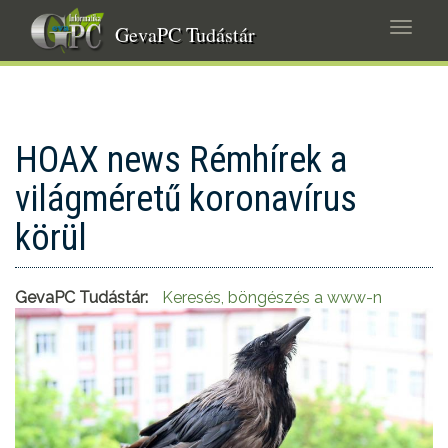
Ugrás
Navig
a
GevaPC Tudástár
átkap
tartalomra
HOAX news Rémhírek a
világméretű koronavírus
körül
GevaPC Tudástár:
Keresés, böngészés a www-n