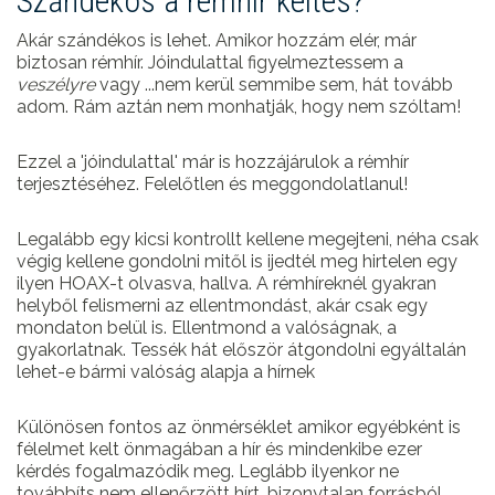
Szándékos a rémhír keltés?
Akár szándékos is lehet. Amikor hozzám elér, már
biztosan rémhír. Jóindulattal figyelmeztessem a
veszélyre
vagy ...nem kerül semmibe sem, hát tovább
adom. Rám aztán nem monhatják, hogy nem szóltam!
Ezzel a 'jóindulattal' már is hozzájárulok a rémhír
terjesztéséhez. Felelőtlen és meggondolatlanul!
Legalább egy kicsi kontrollt kellene megejteni, néha csak
végig kellene gondolni mitől is ijedtél meg hirtelen egy
ilyen HOAX-t olvasva, hallva. A rémhíreknél gyakran
helyből felismerni az ellentmondást, akár csak egy
mondaton belül is. Ellentmond a valóságnak, a
gyakorlatnak. Tessék hát először átgondolni egyáltalán
lehet-e bármi valóság alapja a hírnek
Különösen fontos az önmérséklet amikor egyébként is
félelmet kelt önmagában a hír és mindenkibe ezer
kérdés fogalmazódik meg. Leglább ilyenkor ne
továbbíts nem ellenőrzött hírt, bizonytalan forrásból,