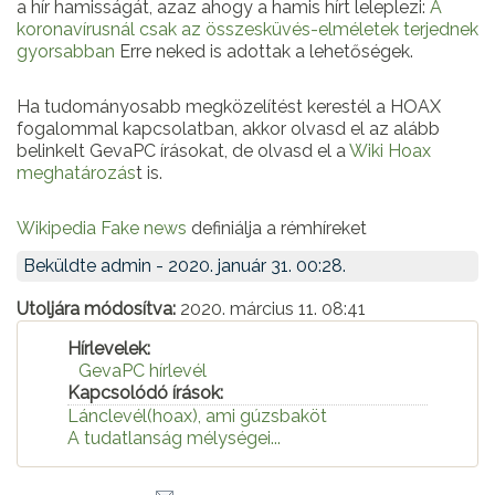
a hír hamisságát, azaz ahogy a hamis hírt leleplezi:
A
koronavírusnál csak az összesküvés-elméletek terjednek
gyorsabban
Erre neked is adottak a lehetőségek.
Ha tudományosabb megközelítést kerestél a HOAX
fogalommal kapcsolatban, akkor olvasd el az alább
belinkelt GevaPC írásokat, de olvasd el a
Wiki Hoax
meghatározás
t is.
Wikipedia Fake news
definiálja a rémhíreket
Beküldte
admin
- 2020. január 31. 00:28.
Utoljára módosítva:
2020. március 11. 08:41
Hírlevelek:
GevaPC hírlevél
Kapcsolódó írások:
Lánclevél(hoax), ami gúzsbaköt
A tudatlanság mélységei...