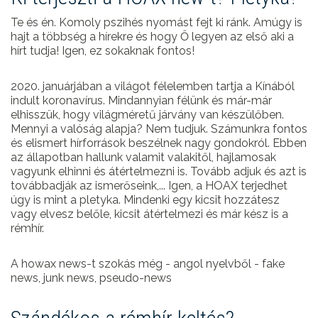
Te és én. Komoly pszihés nyomást fejt ki ránk. Amúgy is
hajt a többség a hírekre és hogy Ő legyen az első aki a
hírt tudja! Igen, ez sokaknak fontos!
2020. januárjában a világot félelemben tartja a Kínából
indult koronavírus. Mindannyian félünk és már-már
elhisszük, hogy világméretű járvány van készülőben.
Mennyi a valóság alapja? Nem tudjuk. Számunkra fontos
és elismert hírforrások beszélnek nagy gondokról. Ebben
az állapotban hallunk valamit valakitől, hajlamosak
vagyunk elhinni és átértelmezni is. Tovább adjuk és azt is
továbbadják az ismerőseink,... Igen, a HOAX terjedhet
úgy is mint a pletyka. Mindenki egy kicsit hozzátesz
vagy elvesz belőle, kicsit átértelmezi és már kész is a
rémhír.
A howax news-t szokás még - angol nyelvből - fake
news, junk news, pseudo-news