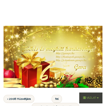
VÁZLAT
‹ 2008 Húsvétjára
fel