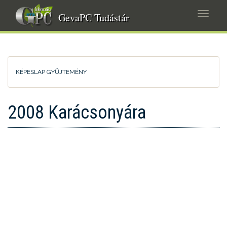
Ugrás
Navig
a
GevaPC Tudástár
átkap
tartalomra
KÉPESLAP GYŰJTEMÉNY
2008 Karácsonyára