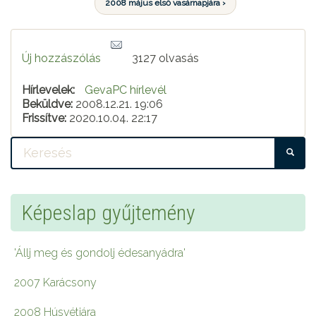
2008 május első vasárnapjára ›
Új hozzászólás
3127 olvasás
Hírlevelek:
GevaPC hírlevél
Beküldve:
2008.12.21. 19:06
Frissítve:
2020.10.04. 22:17
KE
Képeslap gyűjtemény
'Állj meg és gondolj édesanyádra'
2007 Karácsony
2008 Húsvétjára