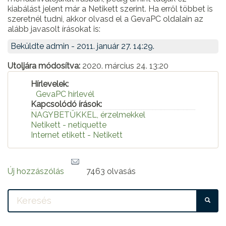
kiabálást jelent már a Netikett szerint. Ha erről többet is
szeretnél tudni, akkor olvasd el a GevaPC oldalain az
alább javasolt írásokat is:
Beküldte
admin
- 2011. január 27. 14:29.
Utoljára módosítva:
2020. március 24. 13:20
Hírlevelek:
GevaPC hírlevél
Kapcsolódó írások:
NAGYBETŰKKEL, érzelmekkel
Netikett - netiquette
Internet etikett - Netikett
Új hozzászólás
7463 olvasás
KE