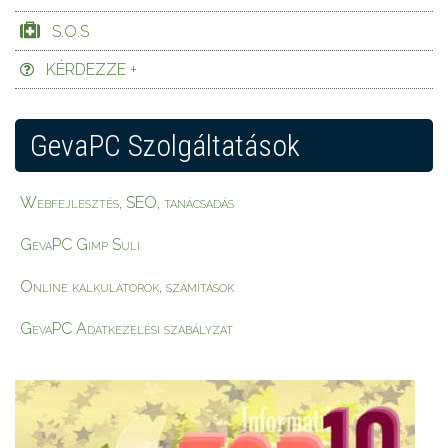
S.O.S
KÉRDEZZE +
GevaPC Szolgáltatások
Webfejlesztés, SEO, tanácsadás
GevaPC Gimp Suli
Online kalkulátorok, számítások
GevaPC Adatkezelési szabályzat