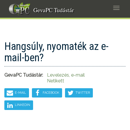
Ugrás
Navig
a
GevaPC Tudástár
átkap
tartalomra
Hangsúly, nyomaték az e-
mail-ben?
GevaPC Tudástár:
Levelezés, e-mail
Netikett
E-MAIL
FACEBOOK
TWITTER
LINKEDIN