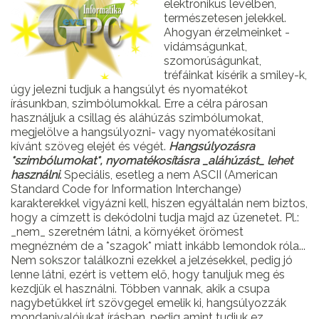
elektronikus levélben,
természetesen jelekkel.
Ahogyan érzelmeinket -
vidámságunkat,
szomorúságunkat,
tréfáinkat kísérik a smiley-k,
úgy jelezni tudjuk a hangsúlyt és nyomatékot
írásunkban, szimbólumokkal. Erre a célra párosan
használjuk a csillag és aláhúzás szimbólumokat,
megjelölve a hangsúlyozni- vagy nyomatékosítani
kívánt szöveg elejét és végét.
Hangsúlyozásra
*szimbólumokat*, nyomatékosításra _aláhúzást_ lehet
használni.
Speciális, esetleg a nem ASCII (American
Standard Code for Information Interchange)
karakterekkel vigyázni kell, hiszen egyáltalán nem biztos,
hogy a címzett is dekódolni tudja majd az üzenetet. Pl.:
_nem_ szeretném látni, a környéket örömest
megnézném de a *szagok* miatt inkább lemondok róla...
Nem sokszor találkozni ezekkel a jelzésekkel, pedig jó
lenne látni, ezért is vettem elő, hogy tanuljuk meg és
kezdjük el használni. Többen vannak, akik a csupa
nagybetűkkel írt szövgegel emelik ki, hangsúlyozzák
mondanivalójukat írásban, pedig amint tudjuk ez