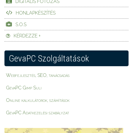
DIGITÁLIS FOTÓZÁS
HONLAPKÉSZÍTÉS
S.O.S
KÉRDEZZE +
GevaPC Szolgáltatások
Webfejlesztés, SEO, tanácsadás
GevaPC Gimp Suli
Online kalkulátorok, számítások
GevaPC Adatkezelési szabályzat