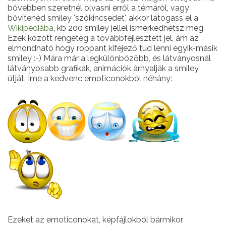
bővebben szeretnél olvasni erről a témáról, vagy
bővítenéd smiley 'szókincsedet', akkor látogass el a
Wikipédiába
, kb 200 smiley jellel ismerkedhetsz meg.
Ezek között rengeteg a továbbfejlesztett jel, ám az
elmondható hogy roppant kifejező tud lenni egyik-másik
smiley :-) Mára már a legkülönbözőbb, és látványosnál
látványosabb grafikák, animációk árnyalják a smiley
útját. Íme a kedvenc emoticonokból néhány:
Ezeket az emoticonokat, képfájlokból bármikor