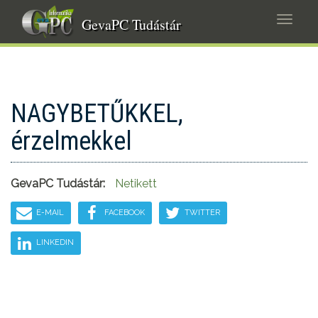
Ugrás
Navig
a
GevaPC Tudástár
átkap
tartalomra
NAGYBETŰKKEL,
érzelmekkel
GevaPC Tudástár:
Netikett
E-MAIL
FACEBOOK
TWITTER
LINKEDIN