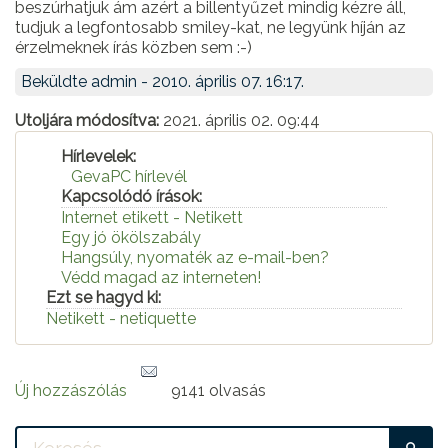
beszúrhatjuk ám azért a billentyűzet mindig kézre áll,
tudjuk a legfontosabb smiley-kat, ne legyünk híján az
érzelmeknek írás közben sem :-)
Beküldte
admin
- 2010. április 07. 16:17.
Utoljára módosítva:
2021. április 02. 09:44
Hírlevelek:
GevaPC hírlevél
Kapcsolódó írások:
Internet etikett - Netikett
Egy jó ökölszabály
Hangsúly, nyomaték az e-mail-ben?
Védd magad az interneten!
Ezt se hagyd ki:
Netikett - netiquette
Új hozzászólás
9141 olvasás
KE