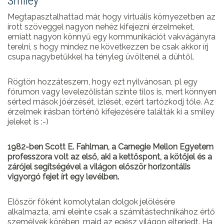
Smiley
Megtapasztalhattad már, hogy virtuális környezetben az
írott szöveggel nagyon nehéz kifejezni érzelmeket,
emiatt nagyon könnyű egy kommunikációt vakvágányra
terelni, s hogy mindez ne következzen be csak akkor írj
csupa nagybetűkkel ha tényleg üvöltenél a dühtől.
Rögtön hozzáteszem, hogy ezt nyilvánosan, pl egy
fórumon vagy levelezőlistán szinte tilos is, mert könnyen
sérted mások jóérzését, izlését, ezért tartózkodj tőle. Az
érzelmek írásban történő kifejezésére találták ki a smiley
jeleket is :-)
1982-ben Scott E. Fahlman, a Carnegie Mellon Egyetem
professzora volt az első, aki a kettőspont, a kötőjel és a
zárójel segítségével a világon először horizontális
vigyorgó fejet írt egy levélben.
Először főként komolytalan dolgok jelölésére
alkalmazta, ami eleinte csak a számítástechnikához értő
személyek körében, majd az egész világon elterjedt. Ha