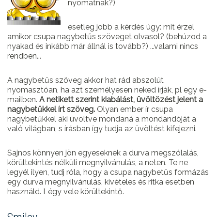
nyomatnak?)
esetleg jobb a kérdés úgy: mit érzel
amikor csupa nagybetűs szöveget olvasol? (behúzod a
nyakad és inkább már állnál is tovább?) ...valami nincs
rendben...
A nagybetűs szöveg akkor hat rád abszolút
nyomasztóan, ha azt személyesen neked írják, pl egy e-
mailben.
A netikett szerint kiabálást, üvöltözést jelent a
nagybetűkkel írt szöveg.
Olyan ember ír csupa
nagybetűkkel aki üvöltve mondaná a mondandóját a
való világban, s írásban így tudja az üvöltést kifejezni.
Sajnos könnyen jön egyeseknek a durva megszólalás,
körültekintés nélküli megnyilvánulás, a neten. Te ne
legyél ilyen, tudj róla, hogy a csupa nagybetűs formázás
egy durva megnyilvánulás, kivételes és ritka esetben
használd. Légy vele körültekintő.