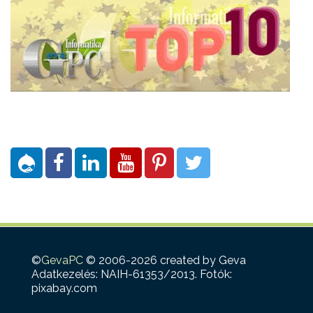
©
GevaPC
© 2006-2026 created by Geva
Adatkezelés: NAIH-61353/2013. Fotók:
pixabay.com