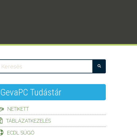
KERESÉS
GevaPC Tudástár
NETIKETT
TÁBLÁZATKEZELÉS
ECDL SÚGÓ