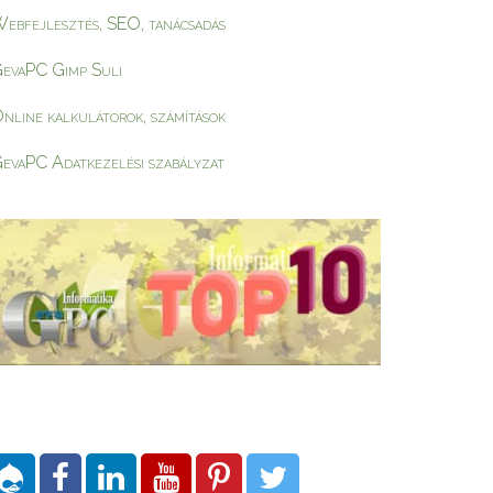
ebfejlesztés, SEO, tanácsadás
evaPC Gimp Suli
nline kalkulátorok, számítások
evaPC Adatkezelési szabályzat