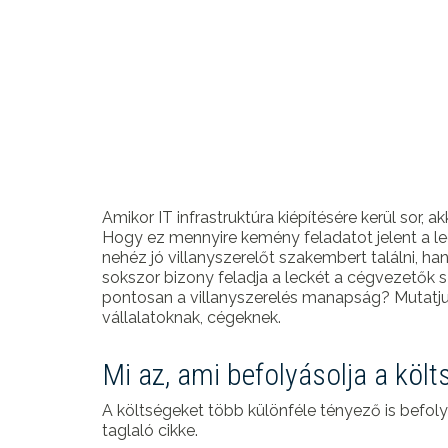
Amikor IT infrastruktúra kiépítésére kerül sor,
Hogy ez mennyire kemény feladatot jelent a l
nehéz jó villanyszerelőt szakembert találni, ha
sokszor bizony feladja a leckét a cégvezetők 
pontosan a villanyszerelés manapság? Mutatju
vállalatoknak, cégeknek.
Mi az, ami befolyásolja a költ
A költségeket több különféle tényező is befolyá
taglaló cikke.