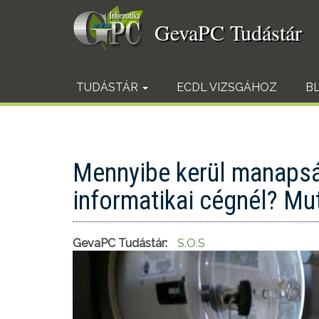
Ugrás
a
GevaPC Tudástár
tartalomra
TUDÁSTÁR
ECDL VIZSGÁHOZ
B
Mennyibe kerül manapság
informatikai cégnél? Mut
GevaPC Tudástár:
S.O.S