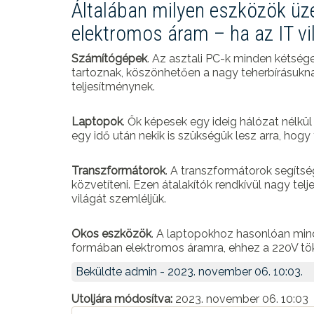
Általában milyen eszközök ü
elektromos áram – ha az IT vi
Számítógépek
. Az asztali PC-k minden kétség
tartoznak, köszönhetően a nagy teherbírásukna
teljesítménynek.
Laptopok
. Ők képesek egy ideig hálózat nélkül
egy idő után nekik is szükségük lesz arra, hogy 
Transzformátorok
. A transzformátorok segítsé
közvetíteni. Ezen átalakítók rendkívül nagy tel
világát szemléljük.
Okos eszközök
. A laptopokhoz hasonlóan mi
formában elektromos áramra, ehhez a 220V tök
Beküldte
admin
- 2023. november 06. 10:03.
Utoljára módosítva:
2023. november 06. 10:03