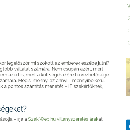
W
G
O
G
 akkor legelőször mi szokott az emberek eszébe jutni?
egtöbb vállalat számára. Nem csupán azért, mert
nem azért is, mert a költségek előre tervezhetősége
számára. Mégis, mennyi az annyi – mennyibe kerül
k a pontos számítás menetét – IT szakértőknek,
ségeket?
solja – írja a
SzakiWeb.hu villanyszerelés árak
at