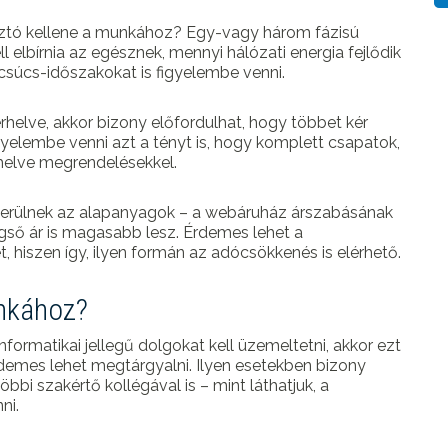
osztó kellene a munkához? Egy-vagy három fázisú
l elbírnia az egésznek, mennyi hálózati energia fejlődik
súcs-időszakokat is figyelembe venni.
erhelve, akkor bizony előfordulhat, hogy többet kér
gyelembe venni azt a tényt is, hogy komplett csapatok,
rhelve megrendelésekkel.
kerülnek az alapanyagok – a webáruház árszabásának
gső ár is magasabb lesz. Érdemes lehet a
 hiszen így, ilyen formán az adócsökkenés is elérhető.
unkához?
formatikai jellegű dolgokat kell üzemeltetni, akkor ezt
demes lehet megtárgyalni. Ilyen esetekben bizony
öbbi szakértő kollégával is – mint láthatjuk, a
ni.