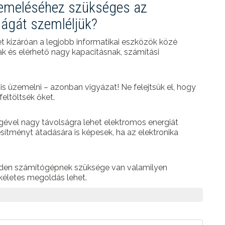
zemeléséhez szükséges az
lágát szemléljük?
et kizáróan a legjobb informatikai eszközök közé
k és elérhető nagy kapacitásnak, számítási
 is üzemelni – azonban vigyázat! Ne felejtsük el, hogy
feltöltsék őket.
gével nagy távolságra lehet elektromos energiát
jesítményt átadására is képesek, ha az elektronika
nden számítógépnek szüksége van valamilyen
életes megoldás lehet.