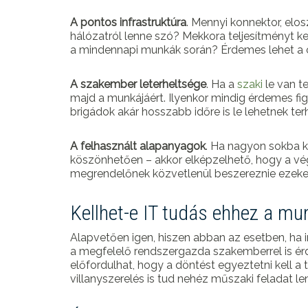
A pontos infrastruktúra
. Mennyi konnektor, el
hálózatról lenne szó? Mekkora teljesítményt kel
a mindennapi munkák során? Érdemes lehet a c
A szakember leterheltsége
. Ha a
szaki
le van t
majd a munkájáért. Ilyenkor mindig érdemes fi
brigádok akár hosszabb időre is le lehetnek te
A felhasznált alapanyagok
. Ha nagyon sokba 
köszönhetően – akkor elképzelhető, hogy a vé
megrendelőnek közvetlenül beszereznie ezeket,
Kellhet-e IT tudás ehhez a m
Alapvetően igen, hiszen abban az esetben, ha in
a megfelelő rendszergazda szakemberrel is ér
előfordulhat, hogy a döntést egyeztetni kell a t
villanyszerelés is tud nehéz műszaki feladat len