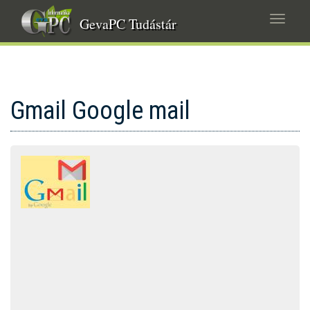
Ugrás
Navig
a
GevaPC Tudástár
átkap
tartalomra
Gmail Google mail