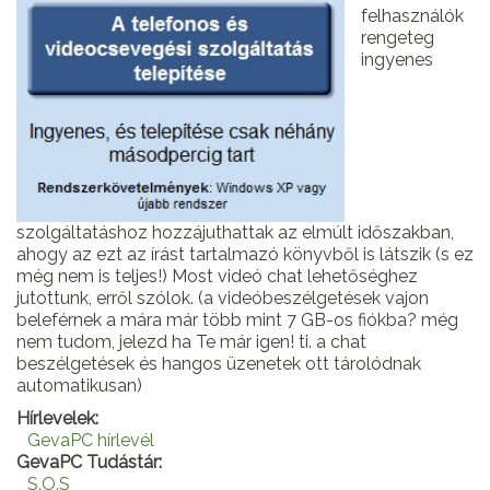
felhasználók
rengeteg
ingyenes
szolgáltatáshoz hozzájuthattak az elmúlt időszakban,
ahogy az ezt az írást tartalmazó könyvből is látszik (s ez
még nem is teljes!) Most videó chat lehetőséghez
jutottunk, erről szólok. (a videóbeszélgetések vajon
beleférnek a mára már több mint 7 GB-os fiókba? még
nem tudom, jelezd ha Te már igen! ti. a chat
beszélgetések és hangos üzenetek ott tárolódnak
automatikusan)
Hírlevelek:
GevaPC hírlevél
GevaPC Tudástár:
S.O.S