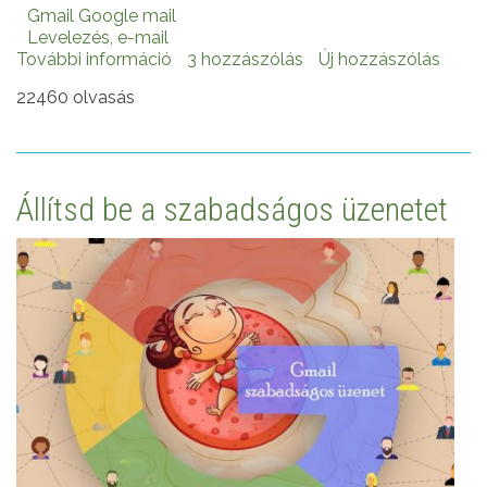
Gmail Google mail
Levelezés, e-mail
További információ
GMail
3 hozzászólás
Új hozzászólás
-
22460 olvasás
Videó
csevegés
tartalommal
kapcsolatosan
Állítsd be a szabadságos üzenetet