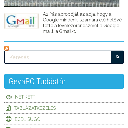
Az írás apropóját az adja, hogy a
Google mindenki számára elérhetővé
tette a levelezőrendszerét a Google
mailt, a Gmail-t.
KE
GevaPC Tudástár
NETIKETT
TÁBLÁZATKEZELÉS
ECDL SÚGÓ