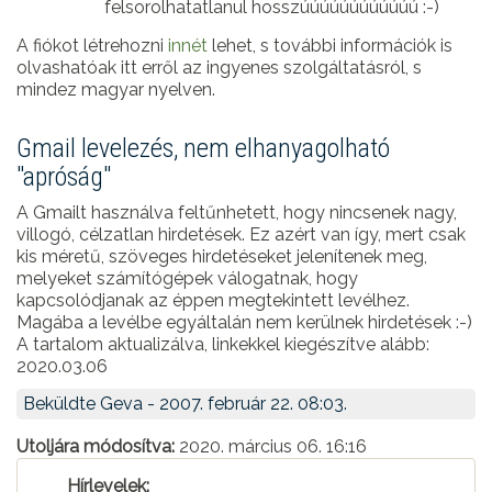
felsorolhatatlanul hosszúúúúúúúúúúúú :-)
A fiókot létrehozni
innét
lehet, s további információk is
olvashatóak itt erről az ingyenes szolgáltatásról, s
mindez magyar nyelven.
Gmail levelezés, nem elhanyagolható
"apróság"
A Gmailt használva feltűnhetett, hogy nincsenek nagy,
villogó, célzatlan hirdetések. Ez azért van így, mert csak
kis méretű, szöveges hirdetéseket jelenítenek meg,
melyeket számítógépek válogatnak, hogy
kapcsolódjanak az éppen megtekintett levélhez.
Magába a levélbe egyáltalán nem kerülnek hirdetések :-)
A tartalom aktualizálva, linkekkel kiegészítve alább:
2020.03.06
Beküldte
Geva
- 2007. február 22. 08:03.
Utoljára módosítva:
2020. március 06. 16:16
Hírlevelek: