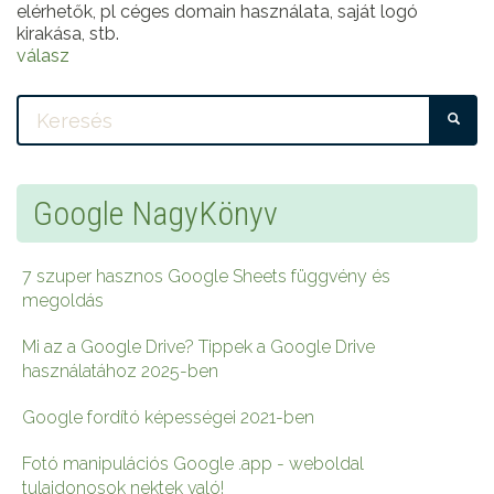
elérhetők, pl céges domain használata, saját logó
kirakása, stb.
válasz
KE
Google NagyKönyv
7 szuper hasznos Google Sheets függvény és
megoldás
Mi az a Google Drive? Tippek a Google Drive
használatához 2025-ben
Google fordító képességei 2021-ben
Fotó manipulációs Google .app - weboldal
tulajdonosok nektek való!