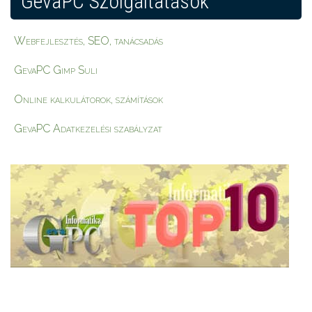
GevaPC Szolgáltatások
Webfejlesztés, SEO, tanácsadás
GevaPC Gimp Suli
Online kalkulátorok, számítások
GevaPC Adatkezelési szabályzat