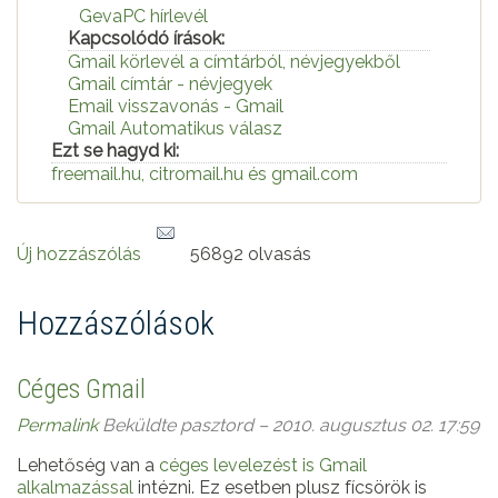
GevaPC hírlevél
Kapcsolódó írások:
Gmail körlevél a címtárból, névjegyekből
Gmail címtár - névjegyek
Email visszavonás - Gmail
Gmail Automatikus válasz
Ezt se hagyd ki:
freemail.hu, citromail.hu és gmail.com
Új hozzászólás
56892 olvasás
Hozzászólások
Céges Gmail
Permalink
Beküldte
pasztord
– 2010. augusztus 02. 17:59
Lehetőség van a
céges levelezést is Gmail
alkalmazással
intézni. Ez esetben plusz fícsörök is