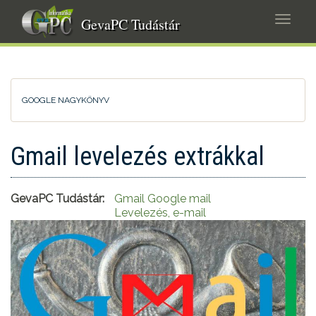
Ugrás
Navig
a
GevaPC Tudástár
átkap
tartalomra
GOOGLE NAGYKÖNYV
Gmail levelezés extrákkal
GevaPC Tudástár:
Gmail Google mail
Levelezés, e-mail