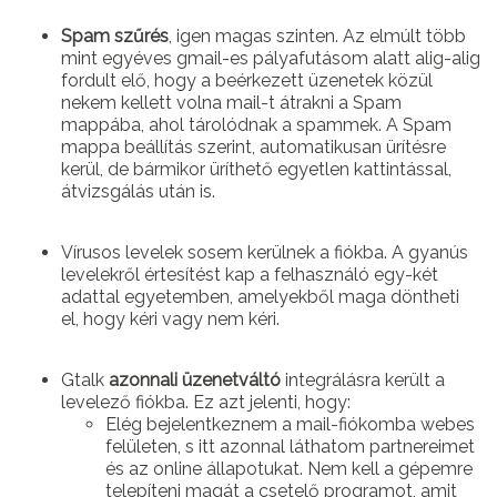
Spam szűrés
, igen magas szinten. Az elmúlt több
mint egyéves gmail-es pályafutásom alatt alig-alig
fordult elő, hogy a beérkezett üzenetek közül
nekem kellett volna mail-t átrakni a Spam
mappába, ahol tárolódnak a spammek. A Spam
mappa beállítás szerint, automatikusan ürítésre
kerül, de bármikor üríthető egyetlen kattintással,
átvizsgálás után is.
Vírusos levelek sosem kerülnek a fiókba. A gyanús
levelekről értesítést kap a felhasználó egy-két
adattal egyetemben, amelyekből maga döntheti
el, hogy kéri vagy nem kéri.
Gtalk
azonnali üzenetváltó
integrálásra került a
levelező fiókba. Ez azt jelenti, hogy:
Elég bejelentkeznem a mail-fiókomba webes
felületen, s itt azonnal láthatom partnereimet
és az online állapotukat. Nem kell a gépemre
telepíteni magát a csetelő programot, amit