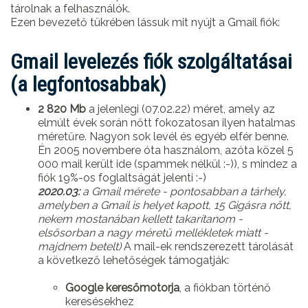
tárolnak a felhasználók.
Ezen bevezető tükrében lássuk mit nyújt a Gmail fiók:
Gmail levelezés fiók szolgáltatásai
(a legfontosabbak)
2 820 Mb
a jelenlegi (07.02.22) méret, amely az
elmúlt évek során nőtt fokozatosan ilyen hatalmas
méretűre. Nagyon sok levél és egyéb elfér benne.
Én 2005 novembere óta használom, azóta közel 5
000 mail került ide (spammek nélkül :-)), s mindez a
fiók 19%-os foglaltságát jelenti :-)
2020.03:
a Gmail mérete - pontosabban a tárhely,
amelyben a Gmail is helyet kapott, 15 Gigásra nőtt,
nekem mostanában kellett takarítanom -
elsősorban a nagy méretű mellékletek miatt -
majdnem betelt)
A mail-ek rendszerezett tárolását
a következő lehetőségek támogatják:
Google keresőmotorja
, a fiókban történő
keresésekhez