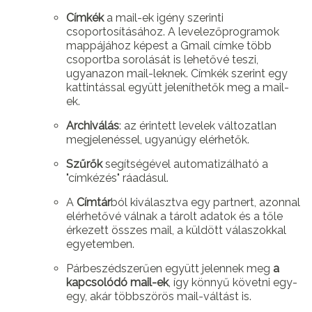
Címkék
a mail-ek igény szerinti
csoportosításához. A levelezőprogramok
mappájához képest a Gmail címke több
csoportba sorolását is lehetővé teszi,
ugyanazon mail-leknek. Címkék szerint egy
kattintással együtt jeleníthetők meg a mail-
ek.
Archiválás
: az érintett levelek változatlan
megjelenéssel, ugyanúgy elérhetők.
Szűrők
segítségével automatizálható a
"címkézés" ráadásul.
A
Címtár
ból kiválasztva egy partnert, azonnal
elérhetővé válnak a tárolt adatok és a tőle
érkezett összes mail, a küldött válaszokkal
egyetemben.
Párbeszédszerűen együtt jelennek meg
a
kapcsolódó mail-ek
, így könnyű követni egy-
egy, akár többszörös mail-váltást is.