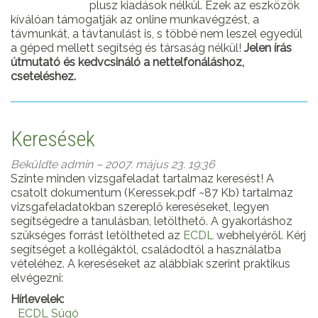
plusz kiadások nélkül. Ezek az eszközök
kíválóan támogatják az online munkavégzést, a
távmunkát, a távtanulást is, s többé nem leszel egyedül
a géped mellett segítség és társaság nélkül!
Jelen írás
útmutató és kedvcsináló a nettelfonáláshoz,
cseteléshez.
Keresések
Beküldte
admin
– 2007. május 23. 19:36
Szinte minden vizsgafeladat tartalmaz keresést! A
csatolt dokumentum (Keressek.pdf ~87 Kb) tartalmaz
vizsgafeladatokban szereplő kereséseket, legyen
segítségedre a tanulásban, letölthető. A gyakorláshoz
szükséges forrást letöltheted az
ECDL
webhelyéről. Kérj
segítséget a kollégáktól, családodtól a használatba
vételéhez. A kereséseket az alábbiak szerint praktikus
elvégezni:
Hírlevelek:
ECDL Súgó