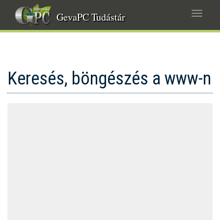
Ugrás
Navig
a
GevaPC Tudástár
átkap
tartalomra
Keresés, böngészés a www-n