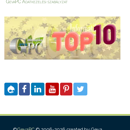
GevaPC Adatkezelési szabályzat
©
GevaPC
© 2006-2026 created by Geva