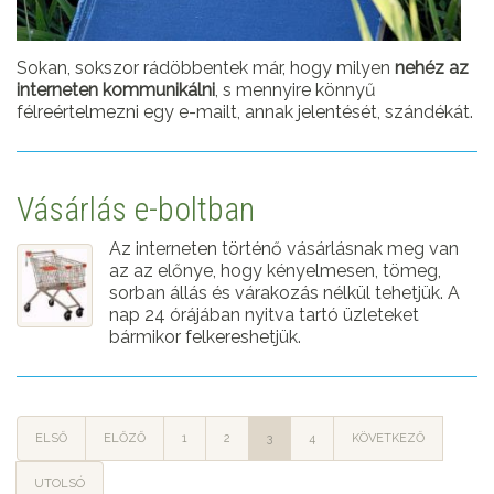
Sokan, sokszor rádöbbentek már, hogy milyen
nehéz az
interneten kommunikálni
, s mennyire könnyű
félreértelmezni egy e-mailt, annak jelentését, szándékát.
Vásárlás e-boltban
Az interneten történő vásárlásnak meg van
az az előnye, hogy kényelmesen, tömeg,
sorban állás és várakozás nélkül tehetjük. A
nap 24 órájában nyitva tartó üzleteket
bármikor felkereshetjük.
ELSŐ
ELŐZŐ
1
2
3
4
KÖVETKEZŐ
UTOLSÓ