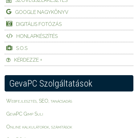
SZÖVEGSZERKESZTÉS
GOOGLE NAGYKÖNYV
DIGITÁLIS FOTÓZÁS
HONLAPKÉSZÍTÉS
S.O.S
KÉRDEZZE +
GevaPC Szolgáltatások
Webfejlesztés, SEO, tanácsadás
GevaPC Gimp Suli
Online kalkulátorok, számítások