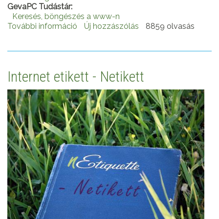
GevaPC Tudástár:
Keresés, böngészés a www-n
További információ
Keresések
Új hozzászólás
8859 olvasás
tartalommal
kapcsolatosan
Internet etikett - Netikett