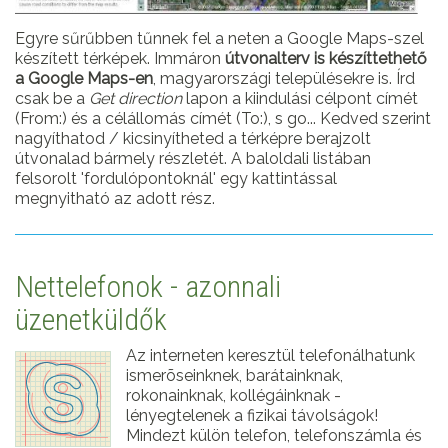
Egyre sűrűbben tűnnek fel a neten a Google Maps-szel
készített térképek. Immáron
útvonalterv is készíttethető
a Google Maps-en
, magyarországi településekre is. Írd
csak be a
Get direction
lapon a kiindulási célpont címét
(From:) és a célállomás címét (To:), s go... Kedved szerint
nagyíthatod / kicsinyítheted a térképre berajzolt
útvonalad bármely részletét. A baloldali listában
felsorolt 'fordulópontoknál' egy kattintással
megnyitható az adott rész.
Nettelefonok - azonnali
üzenetküldők
Az interneten keresztül telefonálhatunk
ismerõseinknek, barátainknak,
rokonainknak, kollégáinknak -
lényegtelenek a fizikai távolságok!
Mindezt külön telefon, telefonszámla és