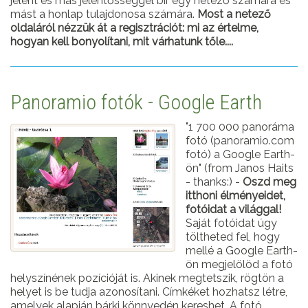
jelent és más jelentősséggel bír egy netező számára és
mást a honlap tulajdonosa számára.
Most a netező
oldaláról nézzük át a regisztrációt: mi az értelme,
hogyan kell bonyolítani, mit várhatunk tőle....
Panoramio fotók - Google Earth
"1 700 000 panoráma
fotó (panoramio.com
fotó) a Google Earth-
ön" (from Janos Haits
- thanks:) -
Oszd meg
itthoni élményeidet,
fotóidat a világgal!
Saját fotóidat úgy
töltheted fel, hogy
mellé a Google Earth-
ön megjelölöd a fotó
helyszínének pozícióját is. Akinek megtetszik, rögtön a
helyet is be tudja azonosítani. Címkéket hozhatsz létre,
amelyek alapján bárki könnyedén kereshet. A fotó