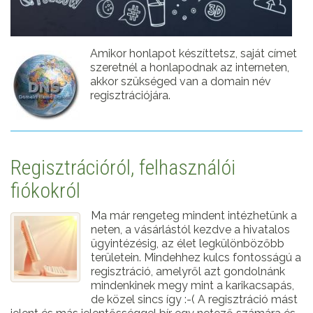
Amikor honlapot készíttetsz, saját címet
szeretnél a honlapodnak az interneten,
akkor szükséged van a domain név
regisztrációjára.
Regisztrációról, felhasználói
fiókokról
Ma már rengeteg mindent intézhetünk a
neten, a vásárlástól kezdve a hivatalos
ügyintézésig, az élet legkülönbözőbb
területein. Mindehhez kulcs fontosságú a
regisztráció, amelyről azt gondolnánk
mindenkinek megy mint a karikacsapás,
de közel sincs így :-( A regisztráció mást