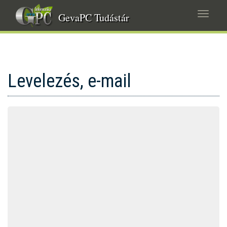
Ugrás
Navig
a
GevaPC Tudástár
átkap
tartalomra
Levelezés, e-mail