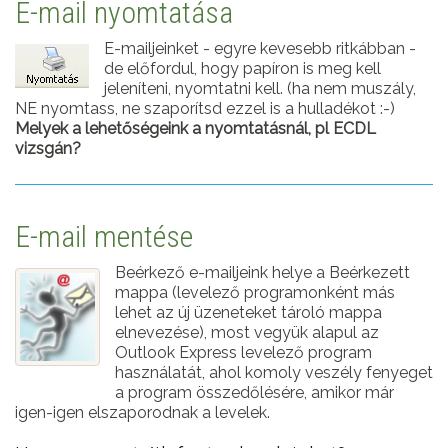
E-mail nyomtatása
E-mailjeinket - egyre kevesebb ritkábban -
de előfordul, hogy papíron is meg kell
jeleníteni, nyomtatni kell. (ha nem muszály,
NE nyomtass, ne szaporítsd ezzel is a hulladékot :-)
Melyek a lehetőségeink a nyomtatásnál, pl ECDL
vizsgán?
E-mail mentése
Beérkező e-mailjeink helye a Beérkezett
mappa (levelező programonként más
lehet az új üzeneteket tároló mappa
elnevezése), most vegyük alapul az
Outlook Express levelező program
használatát, ahol komoly veszély fenyeget
a program összedőlésére, amikor már
igen-igen elszaporodnak a levelek.