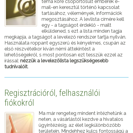
téma köré csoportosult emberek e-
mail-en keresztül történő kapcsolat
tartásához, vélemények, információk
megosztásához. A levlista címére kell
egy - a tagságot érdeklő - mailt
elküldened, s ezt a lista minden tagja
megkapja, a tagságot a levelező rendszer tartja nyilván.
Használata roppant egyszerű és kényelmes, csupán az
első részvételkor kíván némi áttekintést a
lehetőségekről, s most pontosan ezt tesszük ezzel az
írással:
nézzük a levelezőlista legszükségesebb
tudnivalóit
.
Regisztrációról, felhasználói
fiókokról
Ma már rengeteg mindent intézhetünk a
neten, a vásárlástól kezdve a hivatalos
ügyintézésig, az élet legkülönbözőbb
területein. Mindehhez kulcs fontosságú a