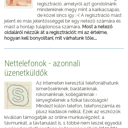
regisztráció, amelyről azt gondolnánk
mindenkinek megy mint a karikacsapás,
de közel sincs így :-( A regisztráció mást
jelent és más jelentősséggel bír egy netező számára és
mást a honlap tulajdonosa számára.
Most a netező
oldaláról nézzük át a regisztrációt: mi az értelme,
hogyan kell bonyolítani, mit várhatunk tőle....
Nettelefonok - azonnali
üzenetküldők
Az interneten keresztül telefonálhatunk
ismerõseinknek, barátainknak,
rokonainknak, kollégáinknak -
lényegtelenek a fizikai távolságok!
Mindezt külön telefon, telefonszámla és
plusz kiadások nélkül. Ezek az eszközök
kíválóan támogatják az online munkavégzést, a
távmunkát, a távtanulást is, s többé nem leszel egyedül