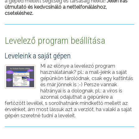
a géped mellett segítség és társaság nélkül!
Jelen írás
útmutató és kedvcsináló a nettelfonáláshoz,
cseteléshez.
Levelező program beállítása
Leveleink a saját gépen
Mi az előnye a levelező program
használatának? pl.: a mail-jeink a saját
gépünkön tárolódnak, csak egy kattintás
és már jönnek is :-) Persze vannak
hátrányai is a dolognak, pl.: a víros is
azonnal odajuthat a gépünkre a
fertőzött levéllel, s sorolhatnánk mindkettő mellett az
érveinket, ám most lássuk azt a verziót, ha valaki a saját
gépén szeretné tudni a leveleit.