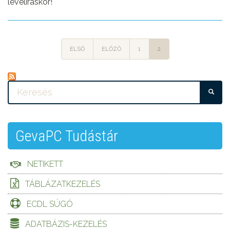
levélíráskor!
ELSŐ
ELŐZŐ
1
2
KE
GevaPC Tudástár
NETIKETT
TÁBLÁZATKEZELÉS
ECDL SÚGÓ
ADATBÁZIS-KEZELÉS