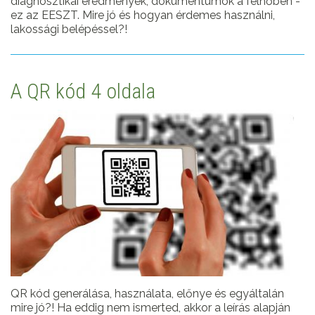
diagnosztikai eredmények, dokumentumok a felhőben -
ez az EESZT. Mire jó és hogyan érdemes használni,
lakossági belépéssel?!
A QR kód 4 oldala
QR kód generálása, használata, előnye és egyáltalán
mire jó?! Ha eddig nem ismerted, akkor a leírás alapján