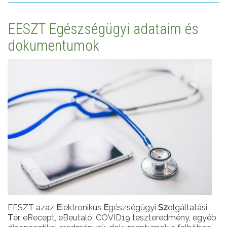
EESZT Egészségügyi adataim és
dokumentumok
EESZT azaz
E
lektronikus
E
gészségügyi
Sz
olgáltatási
T
ér. eRecept, eBeutaló, COVID19 teszteredmény, egyéb