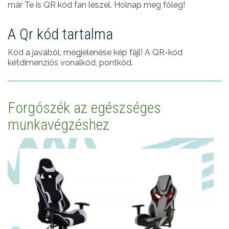
már Te is QR kód fan leszel. Holnap meg főleg!
A Qr kód tartalma
Kód a javából, megjelenése kép fájl! A QR-kód
kétdimenziós vonalkód, pontkód.
Forgószék az egészséges
munkavégzéshez