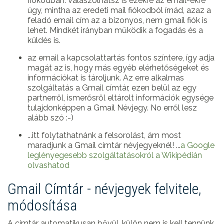
fiókodban. Válaszolhatsz is ezekre az email-ekre
úgy, mintha az eredeti mail fiókodból írnád, azaz a
feladó email cím az a bizonyos, nem gmail fiók is
lehet. Mindkét irányban működik a fogadás és a
küldés is.
az email a kapcsolattartás fontos színtere, így adja
magát az is, hogy más egyéb elérhetőségeket és
információkat is tároljunk. Az erre alkalmas
szolgáltatás a Gmail címtár, ezen belül az egy
partnerről, ismerősről eltárolt információk egysége
tulajdonképpen a Gmail Névjegy. No erről lesz
alább szó :-)
...itt folytathatnánk a felsorolást, ám most
maradjunk a Gmail címtár névjegyeknél! ...
a Google
leglényegesebb szolgáltatásokról a Wikipédián
olvashatod
Gmail Címtár - névjegyek felvitele,
módosítása
A címtár automatikusan bővül, külön nem is kell tennünk