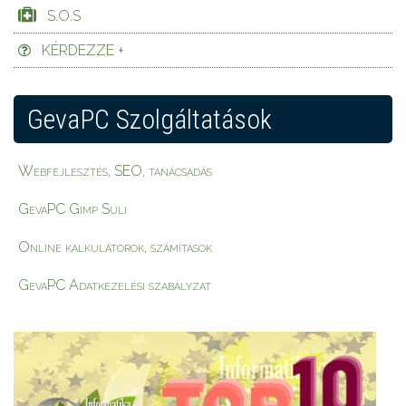
S.O.S
KÉRDEZZE +
GevaPC Szolgáltatások
Webfejlesztés, SEO, tanácsadás
GevaPC Gimp Suli
Online kalkulátorok, számítások
GevaPC Adatkezelési szabályzat