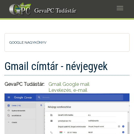
Ugrás
Navig
a
GevaPC Tudástár
átkap
tartalomra
GOOGLE NAGYKÖNYV
Gmail címtár - névjegyek
GevaPC Tudástár:
Gmail Google mail
Levelezés, e-mail