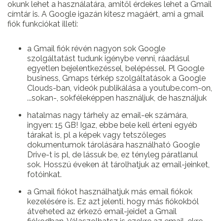
okunk lehet a használatára, amitől érdekes lehet a Gmail
címtár is. A Google igazán kitesz magáért, ami a gmail
fiók funkciókat illeti:
a Gmail fiók révén nagyon sok Google
szolgáltatást tudunk igénybe venni, ráadásul
egyetlen bejelentkezéssel, belépéssel. Pl Google
business, Gmaps térkép szolgáltatások a Google
Clouds-ban, videók publikálása a youtube.com-on,
...sokan-, sokféleképpen használjuk, de használjuk
hatalmas nagy tárhely az email-ek számára,
ingyen: 15 GB! Igaz, ebbe bele kell érteni egyéb
tárakat is, pl a képek vagy tetszőleges
dokumentumok tárolására használható Google
Drive-t is pl, de lássuk be, ez tényleg páratlanul
sok. Hosszú éveken át tárolhatjuk az email-jeinket,
fotóinkat.
a Gmail fiókot használhatjuk más email fiókok
kezelésére is. Ez azt jelenti, hogy más fiókokból
átveheted az érkező email-jeidet a Gmail