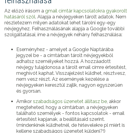
felhasználása
Az előző írásom a
gmail címtár kapcsolatokra gyakorolt
hatásáról szól
. Alapja a névjegyeken tárolt adatok. Nem
részletezem milyen adatokat lehet tárolni egy-egy
névjegyhez. Felhasználásának alapja a Google további
szolgáltatásai, íme a névjegyek néhány felhasználása:
Eseményhez - amelyet a Google Naptárába
jegyzel be - a címtárban tárolt névjegyekből
adhatsz személyeket hozzá. A hozzáadott
névjegy tulajdonosa a tárolt email címre értesítést,
meghívót kaphat. Visszajelzést küldhet, résztvesz,
nem vesz részt. Az események kezelése a
névjegyeken keresztül zajlik, nagyon egyszerűen
és gyorsan.
Amikor
szabadságos üzenetet állítasz be
, akkor
megteheted, hogy a címtárban, a névjegyeken
található személyek - fontos kapcsolatok - email
értesítést kapjanak, a beállításaid szerint.
(mindenkinek küldhetnél, de hírlevelekre pl miért is
kellene szabadságos üzenetet küldeni?!)