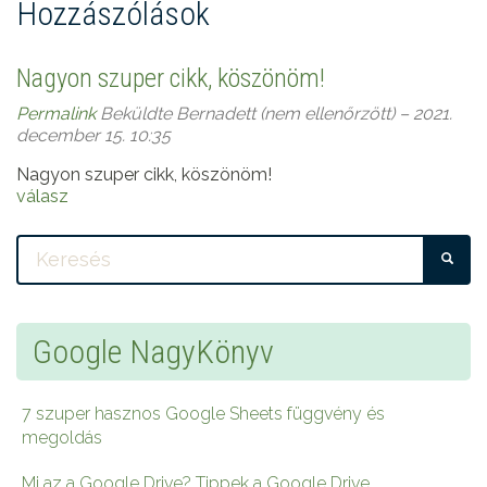
Hozzászólások
Nagyon szuper cikk, köszönöm!
Permalink
Beküldte
Bernadett (nem ellenőrzött)
– 2021.
december 15. 10:35
Nagyon szuper cikk, köszönöm!
válasz
KE
Google NagyKönyv
7 szuper hasznos Google Sheets függvény és
megoldás
Mi az a Google Drive? Tippek a Google Drive