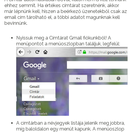
ehhez semmit. Ha értékes címtárat szeretnénk, akkor
már lépnünk kell, hiszen a beérkező üzenetekből csak az
email cím tárolható el, a többi adatot magunknak kell
bevinnünk.
Nyissuk meg a Címtárat Gmail fiókunkból! A
menüpontot a menüoszlopban találjuk, legfelül:
A címtárban a névjegyek listája jelenik meg jobbra,
míg baloldalon egy menüt kapunk. A menüoszlop