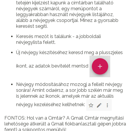
tetején kijelzést kapunk a címtárban található
névjegyek számáról, egy menüpontot a
leggyakrabban használt névjegyek listájához,
alább a névjegyek csoportjai. Minez a gyorsabb
keresést segíti.
Keresés mezőt is találunk - a jobboldali
névjegylista felett.
Új névjegy készítéséhez keresd meg a plusszjeles
ikont, az adatok bevitelét mentsd
Névjegy módosításához mozogj a fellelt névjegy
sorára! Amint odaérsz, a sor jobb szélén már meg
is jelennek az ikonok, amelyek már az aktuális
névjegy kezeléséhez kellhetnek:
FONTOS: Hol van a Címtár? A Gmail Címtár megnyitási
lehetősége átkerült a Gmail fiókban(asztali gépen jobbra
fennt) a sokpontos menüből: