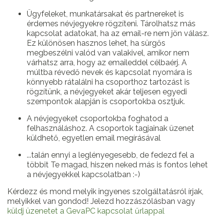
Ügyfeleket, munkatársakat és partnereket is
érdemes névjegyekre rögzíteni. Tárolhatsz más
kapcsolat adatokat, ha az email-re nem jön válasz.
Ez különösen hasznos lehet, ha sürgős
megbeszélni valód van valakivel, amikor nem
várhatsz arra, hogy az emaileddel célbaérj. A
múltba révedő nevek és kapcsolat nyomára is
könnyebb rátalálni ha csoporthoz tartozást is
rögzítünk, a névjegyeket akár teljesen egyedi
szempontok alapján is csoportokba osztjuk.
A névjegyeket csoportokba foghatod a
felhasználáshoz. A csoportok tagjainak üzenet
küldhető, egyetlen email megírásával
...talán ennyi a leglényegesebb, de fedezd fel a
többit Te magad, hiszen neked más is fontos lehet
a névjegyekkel kapcsolatban :-)
Kérdezz és mond melyik ingyenes szolgáltatásról írjak,
melyikkel van gondod! Jelezd hozzászólásban vagy
küldj üzenetet a GevaPC kapcsolat űrlappal