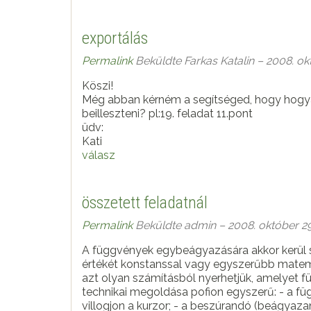
exportálás
Permalink
Beküldte
Farkas Katalin
– 2008. okt
Köszi!
Még abban kérném a segítséged, hogy hogy
beilleszteni? pl:19. feladat 11.pont
üdv:
Kati
válasz
összetett feladatnál
Permalink
Beküldte
admin
– 2008. október 29
A függvények egybeágyazására akkor kerül 
értékét konstanssal vagy egyszerűbb matem
azt olyan számításból nyerhetjük, amelyet
technikai megoldása pofion egyszerű: - a függvény párbeszédablakában, a beszúrandó helyen
villogjon a kurzor; - a beszúrandó (beágyaza