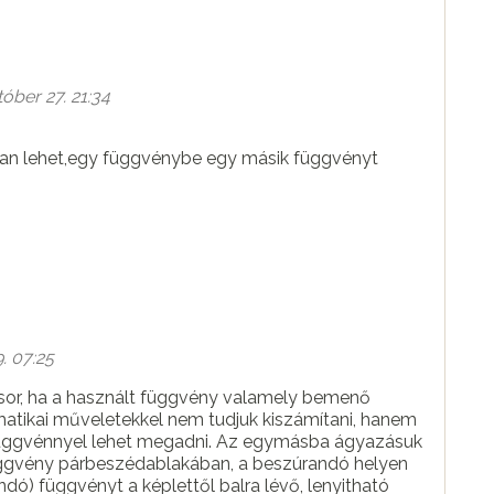
óber 27. 21:34
an lehet,egy függvénybe egy másik függvényt
. 07:25
sor, ha a használt függvény valamely bemenő
atikai műveletekkel nem tudjuk kiszámítani, hanem
 függvénnyel lehet megadni. Az egymásba ágyazásuk
ndó) függvényt a képlettől balra lévő, lenyitható