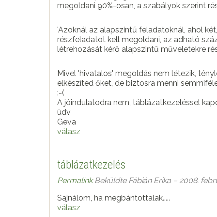
megoldani 90%-osan, a szabályok szerint ré
'Azoknál az alapszintű feladatoknál, ahol ké
részfeladatot kell megoldani, az adható sz
létrehozását kérő alapszintű műveletekre r
Mivel 'hivatalos' megoldás nem létezik, tén
elkészíted őket, de biztosra menni semmifél
:-(
A jóindulatodra nem, táblázatkezeléssel kap
üdv
Geva
válasz
táblázatkezelés
Permalink
Beküldte
Fábián Erika
– 2008. febru
Sajnálom, ha megbántottalak.....
válasz