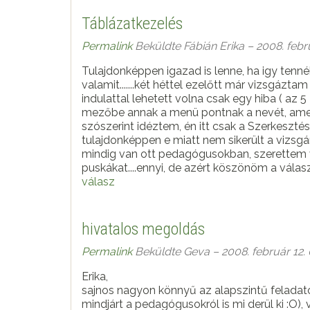
Táblázatkezelés
Permalink
Beküldte
Fábián Erika
– 2008. febru
Tulajdonképpen igazad is lenne, ha igy ten
valamit.......két héttel ezelőtt már vizsgáztam
indulattal lehetett volna csak egy hiba ( az 5
mezőbe annak a menü pontnak a nevét, amelyik
szószerint idéztem, én itt csak a Szerkesztést
tulajdonképpen e miatt nem sikerült a vizsgá
mindig van ott pedagógusokban, szerettem vo
puskákat....ennyi, de azért köszönöm a vála
válasz
hivatalos megoldás
Permalink
Beküldte
Geva
– 2008. február 12. 
Erika,
sajnos nagyon könnyű az alapszintű feladato
mindjárt a pedagógusokról is mi derül ki :O),