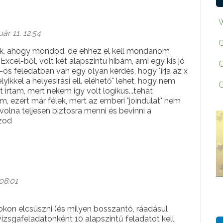
W
ár 11. 12:54
G
nék, ahogy mondod, de ehhez el kell mondanom
 Excel-ből, volt két alapszintü hibám, ami egy kis jó
O
 -ös feledatban van egy olyan kérdés, hogy "irja az x
kel a helyesirási ell. eléhető" lehet, hogy nem
G
 irtam, mert nekem igy volt logikus...tehát
m, ezért már félek, mert az emberi "jóindulat" nem
lna teljesen biztosra menni és bevinni a
szod
08:01
kon elcsúszni (és milyen bosszantó, ráadásul
 vizsgafeladatonként 10 alapszintű feladatot kell