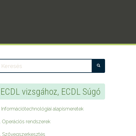
KERESÉS
ECDL vizsgához, ECDL Súgó
. Információtechnológiai alapismeretek
. Operációs rendszerek
. Szövegszerkesztés