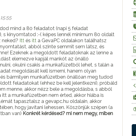
 15:55
dod mind a 80 feladatot (napi 5 feladat
 s kinyomtatod :-( képes lennél minimum 80 oldalt
ez neked?
Itt
és
itt
a GevaPC oldalakon találhatsz
nyomtatást, abból szinte semmit sem látsz, és
z lenne a
oldást elemezve kapjál mankót az önálló
adat megoldását kell ismerni, hanem olyan
or és bármilyen munkafüzetben önállóan meg tudod
nem menne, akkor nézz bele a megoldásba, s abból
 itt a munkafüzetben nem érted, akkor hiába is
etében, hogy javítani lehessen. Köszönjük szépen (a
atban van)
Konkrét kérdésed? mi nem megy, miben