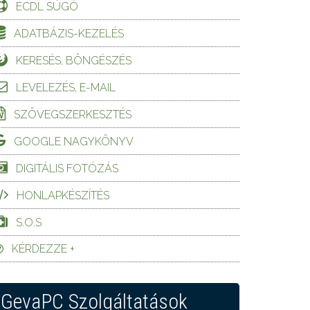
ECDL SÚGÓ
ADATBÁZIS-KEZELÉS
KERESÉS, BÖNGÉSZÉS
LEVELEZÉS, E-MAIL
SZÖVEGSZERKESZTÉS
GOOGLE NAGYKÖNYV
DIGITÁLIS FOTÓZÁS
HONLAPKÉSZÍTÉS
S.O.S
KÉRDEZZE +
GevaPC Szolgáltatások