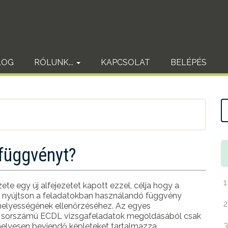
LOG
RÓLUNK...
KAPCSOLAT
BELÉPÉS
 függvényt?
1
ete egy új alfejezetet kapott ezzel, célja hogy a
 nyújtson a feladatokban használandó függvény
2
 helyességének ellenőrzéséhez. Az egyes
tt sorszámú ECDL vizsgafeladatok megoldásából csak
3
elyesen beviendő képleteket tartalmazza.