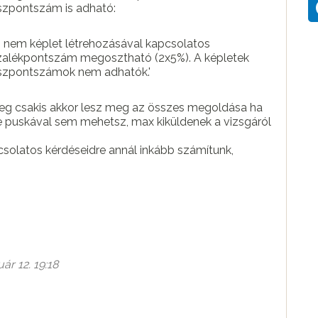
szpontszám is adható:
t, nem képlet létrehozásával kapcsolatos
ázalékpontszám megosztható (2x5%). A képletek
észpontszámok nem adhatók.'
yleg csakis akkor lesz meg az összes megoldása ha
e puskával sem mehetsz, max kiküldenek a vizsgáról
csolatos kérdéseidre annál inkább számítunk,
ár 12. 19:18