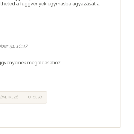
ekintheted a függvények egymásba ágyazását a
ber 31. 10:47
üggvényeinek megoldásához.
KÖVETKEZŐ
UTOLSÓ