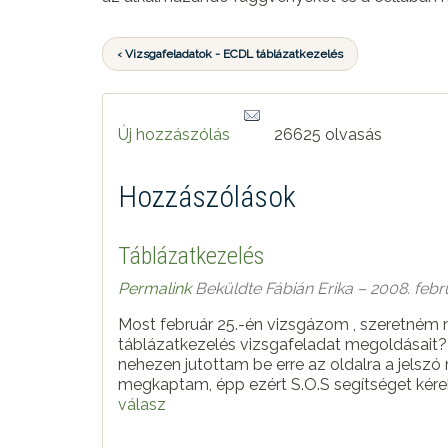
‹ Vizsgafeladatok - ECDL táblázatkezelés
Új hozzászólás
26625 olvasás
Hozzászólások
Táblázatkezelés
Permalink
Beküldte
Fábián Erika
– 2008. febru
Most február 25.-én vizsgázom , szeretném 
táblázatkezelés vizsgafeladat megoldásait?
nehezen jutottam be erre az oldalra a jelszó
megkaptam, épp ezért S.O.S segítséget kér
válasz