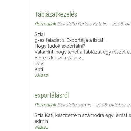
Táblázatkezelés
Permalink
Beküldte
Farkas Katalin
– 2008. okt
Szia!
9-es feladat 1. Exportálja a listát ...
Hogy tudok exportálni?
Valamint, hogy lehet a táblázat egy részét e
Előre is köszi a választ.
Üdv:
Kati
válasz
exportálásról
Permalink
Beküldte
admin
– 2008. október 27
Szia Kati, készítettem számodra egy leírást a
admin
válasz