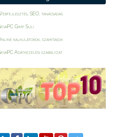
ebfejlesztés, SEO, tanácsadás
evaPC Gimp Suli
nline kalkulátorok, számítások
evaPC Adatkezelési szabályzat