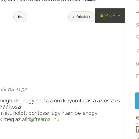
4
VÁZLAT
fel
1. feladat ›
5
6
7
9
E
ár 08. 11:52
megtudni, hogy hol találom kinyomtatásra az összes
??? köszi
 miatt, holott pontosan úgy írtam be, ahogy
ek még az
afiri@freemail.hu