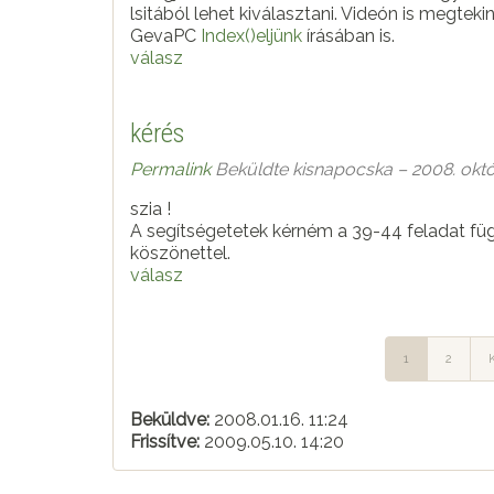
lsitából lehet kiválasztani. Videón is megt
GevaPC
Index()eljünk
írásában is.
válasz
kérés
Permalink
Beküldte
kisnapocska
– 2008. októ
szia !
A segítségetetek kérném a 39-44 feladat f
köszönettel.
válasz
1
2
Beküldve:
2008.01.16. 11:24
Frissítve:
2009.05.10. 14:20