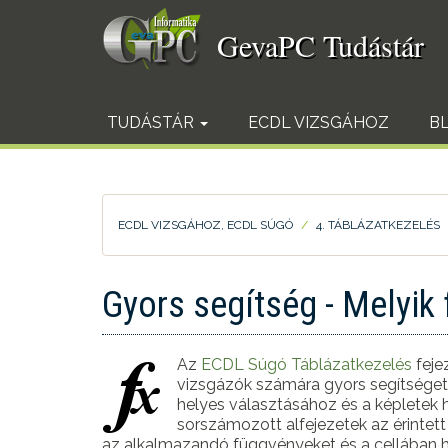
Ugrás
a
GevaPC Tudástár
tartalomra
TUDÁSTÁR
ECDL VIZSGÁHOZ
B
ECDL VIZSGÁHOZ, ECDL SÚGÓ
4. TÁBLÁZATKEZELÉS
Gyors segítség - Melyik
Az
ECDL Súgó
Táblázatkezelés
fejez
vizsgázók számára gyors segítséget
helyes választásához és a képletek
sorszámozott alfejezetek az érinte
az alkalmazandó függvényeket és a cellában h