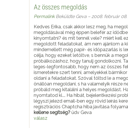
Az összes megoldás
Permalink
Beküldte
Geva
– 2008. február 08.
Kedves Erika, csak akkor lesz meg, ha megol
megoldásával még éppen belefér az idődbe),
kinyomtatni? és mit tennél vele? miért kell 
megoldott feladatokat, ám nem ajánlom a ki
mindemellett még papír- és időpazarlás is lenne! Ezeknek a megoldott feladatoknak a
célja, hogy ezeket letöltve, s bennük a meg
próbálkozáshoz, hogy tanulj gondolkozni. Tanulni, okulni csakis a munkafüzetből lehet, s talán a
leges-legfontosabb, hogy nem az összes fel
ismeretekre szert tenni, amelyekkel bármik
oldani a feladatokat. Szóval töltsd le a megoldott feladatokat (ehhez be kell jelentkezni), próbáld
önállóan megoldani, s ha valamelyik része 
próbáld meg kitalálni a helyes megoldást. Ha
nyomtatod ki.... Ha hibát, bejelentkezési problémát tapasztalsz a gevapc.hu oldalain, akkor
légyszi jelezd email-ben egy rövid leírás ker
regisztrációs Chaptcha hiba javítása folyam
kellene segítség?
üdv Geva
válasz