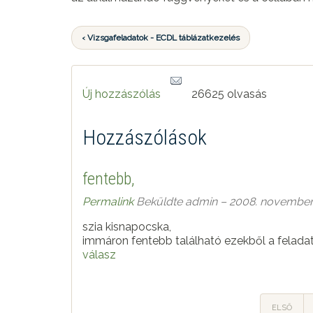
‹ Vizsgafeladatok - ECDL táblázatkezelés
Új hozzászólás
26625 olvasás
Hozzászólások
fentebb,
Permalink
Beküldte
admin
– 2008. november 
szia kisnapocska,
immáron fentebb található ezekből a felada
válasz
ELSŐ