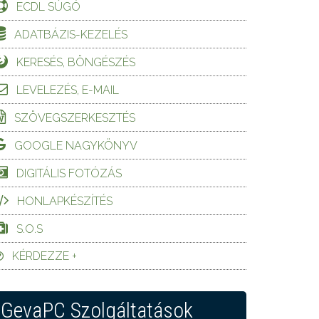
ECDL SÚGÓ
ADATBÁZIS-KEZELÉS
KERESÉS, BÖNGÉSZÉS
LEVELEZÉS, E-MAIL
SZÖVEGSZERKESZTÉS
GOOGLE NAGYKÖNYV
DIGITÁLIS FOTÓZÁS
HONLAPKÉSZÍTÉS
S.O.S
KÉRDEZZE +
GevaPC Szolgáltatások