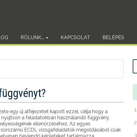
LOG
RÓLUNK...
KAPCSOLAT
BELÉPÉS
 függvényt?
1
ete egy új alfejezetet kapott ezzel, célja hogy a
 nyújtson a feladatokban használandó függvény
2
 helyességének ellenőrzéséhez. Az egyes
tt sorszámú ECDL vizsgafeladatok megoldásából csak
3
elyesen beviendő képleteket tartalmazza.