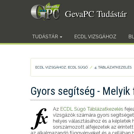
Ugrás
a
GevaPC Tudástár
tartalomra
TUDÁSTÁR
ECDL VIZSGÁHOZ
B
ECDL VIZSGÁHOZ, ECDL SÚGÓ
4. TÁBLÁZATKEZELÉS
Gyors segítség - Melyik
Az
ECDL Súgó
Táblázatkezelés
fejez
vizsgázók számára gyors segítséget
helyes választásához és a képletek
sorszámozott alfejezetek az érinte
az alkalmazandó függvényeket és a cellában h