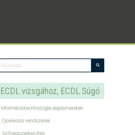
KERESÉS
ECDL vizsgához, ECDL Súgó
. Információtechnológiai alapismeretek
. Operációs rendszerek
. Szövegszerkesztés