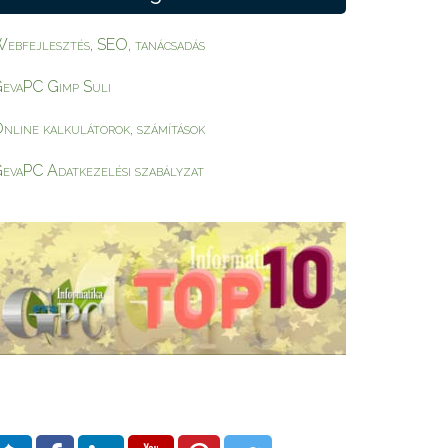
ebfejlesztés, SEO, tanácsadás
evaPC Gimp Suli
nline kalkulátorok, számítások
evaPC Adatkezelési szabályzat