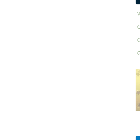
W
G
O
G