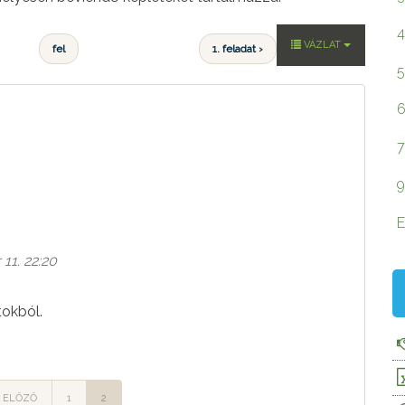
4
VÁZLAT
fel
1. feladat ›
5
6
7
9
E
11. 22:20
tokból.
ELŐZŐ
1
2