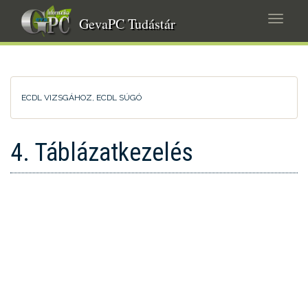
Ugrás
Navig
a
GevaPC Tudástár
átkap
tartalomra
ECDL VIZSGÁHOZ, ECDL SÚGÓ
4. Táblázatkezelés