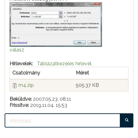
válasz
Hírlevelek:
Táblázatkezelés hírlevél
Csatolmány
Méret
m4.zip
505.37 KB
Beküldve:
2007.05.23. 08:11
Frissítve:
2019.11.04. 15:53
KE