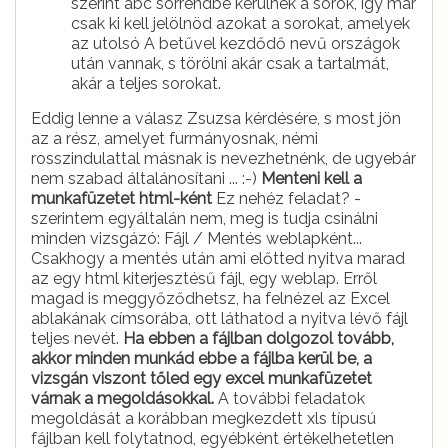
szerint abc sorrendbe kerülnek a sorok, így már
csak ki kell jelölnöd azokat a sorokat, amelyek
az utolsó A betűvel kezdődő nevű országok
után vannak, s törölni akár csak a tartalmát,
akár a teljes sorokat.
Eddig lenne a válasz Zsuzsa kérdésére, s most jön
az a rész, amelyet furmányosnak, némi
rosszindulattal másnak is nevezhetnénk, de ugyebár
nem szabad általánosítani ... :-)
Menteni kell a
munkafüzetet html-ként
Ez nehéz feladat? -
szerintem egyáltalán nem, meg is tudja csinálni
minden vizsgázó: Fájl / Mentés weblapként...
Csakhogy a mentés után ami előtted nyitva marad
az egy html kiterjesztésű fájl, egy weblap. Erről
magad is meggyőződhetsz, ha felnézel az Excel
ablakának címsorába, ott láthatod a nyitva lévő fájl
teljes nevét.
Ha ebben a fájlban dolgozol tovább,
akkor minden munkád ebbe a fájlba kerül be, a
vizsgán viszont tőled egy excel munkafüzetet
várnak a megoldásokkal.
A további feladatok
megoldását a korábban megkezdett xls típusú
fájlban kell folytatnod, egyébként értékelhetetlen