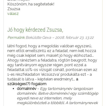
Köszönöm, ha segítetetek!
Zsuzsa
válasz
Jó hogy kérdezed Zsuzsa,
Permalink
Beküldte
Geva
– 2008. február 23. 13:22
látni fogod, hogy a megoldás valóban egyszerű,
nem ettől emeltszintű ez a feladat, nem kell hozzá
még csak képlet sem, másért jó hogy előhoztad...
Ahogy ránéztem a feladatra, rögtön beugrott, hogy
egy tanítványom egyszer régen, pont ezzel a
feladattal 10%-os vizsgát csinált, pontosan ezen az
1-es részfeladaton 'elcsúszva' produkálta ezt - a
tudását is látva - képtelen eredményt...
a
szükséges(?) fogalom
domainnév
-
Egy tartománynév (angolosan
domainnév, illetve doménnév) egy számítógép
egyedi neve az interneten, mely
megkülönbözteti a többitől. A tartománynevek