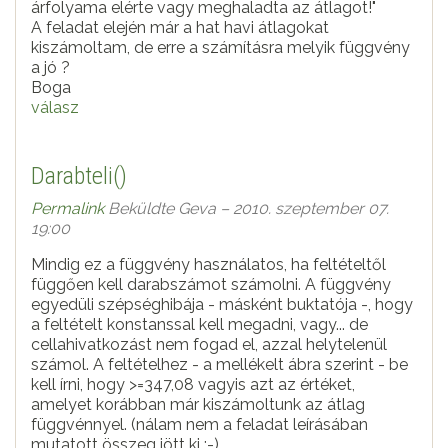
árfolyama elérte vagy meghaladta az átlagot!"
A feladat elején már a hat havi átlagokat
kiszámoltam, de erre a számításra melyik függvény
a jó ?
Boga
válasz
Darabteli()
Permalink
Beküldte
Geva
– 2010. szeptember 07.
19:00
Mindig ez a függvény használatos, ha feltételtől
függően kell darabszámot számolni. A függvény
egyedüli szépséghibája - másként buktatója -, hogy
a feltételt konstanssal kell megadni, vagy... de
cellahivatkozást nem fogad el, azzal helytelenül
számol. A feltételhez - a mellékelt ábra szerint - be
kell írni, hogy >=347,08 vagyis azt az értéket,
amelyet korábban már kiszámoltunk az átlag
függvénnyel. (nálam nem a feladat leírásában
mutatott összeg jött ki :-)