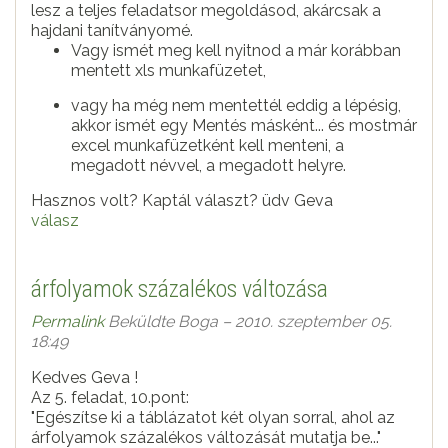
lesz a teljes feladatsor megoldásod, akárcsak a
hajdani tanítványomé.
Vagy ismét meg kell nyitnod a már korábban
mentett xls munkafüzetet,
vagy ha még nem mentettél eddig a lépésig,
akkor ismét egy Mentés másként... és mostmár
excel munkafüzetként kell menteni, a
megadott névvel, a megadott helyre.
Hasznos volt? Kaptál választ? üdv Geva
válasz
árfolyamok százalékos változása
Permalink
Beküldte
Boga
– 2010. szeptember 05.
18:49
Kedves Geva !
Az 5. feladat, 10.pont:
"Egészítse ki a táblázatot két olyan sorral, ahol az
árfolyamok százalékos változását mutatja be..."