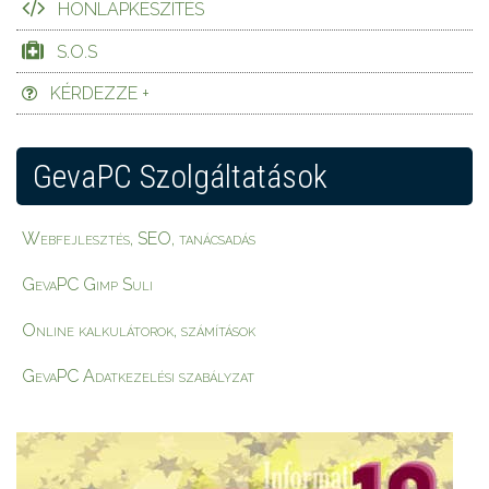
HONLAPKÉSZÍTÉS
S.O.S
KÉRDEZZE +
GevaPC Szolgáltatások
Webfejlesztés, SEO, tanácsadás
GevaPC Gimp Suli
Online kalkulátorok, számítások
GevaPC Adatkezelési szabályzat