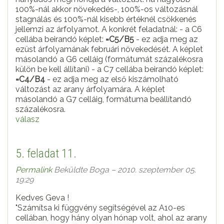
100%-nál akkor növekedés-, 100%-os változásnál
stagnálás és 100%-nál kisebb értéknél csökkenés
jellemzi az árfolyamot. A konkrét feladatnál: - a C6
cellába beirandó képlet:
=C5/B5
- ez adja meg az
ezüst árfolyamának februári növekedését. A képlet
másolandó a G6 celláig (formátumát százalékosra
külön be kell állítani) - a C7 cellába beirandó képlet:
=C4/B4
- ez adja meg az első kiszámolható
változást az arany árfolyamára. A képlet
másolandó a G7 celláig, formátuma beállítandó
százalékosra.
válasz
5. feladat 11.
Permalink
Beküldte
Boga
– 2010. szeptember 05.
19:29
Kedves Geva !
"Számítsa ki függvény segítségével az A10-es
cellában, hogy hány olyan hónap volt, ahol az arany