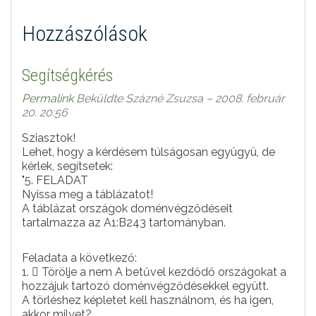
Hozzászólások
Segítségkérés
Permalink
Beküldte
Százné Zsuzsa
– 2008. február
20. 20:56
Sziasztok!
Lehet, hogy a kérdésem túlságosan együgyü, de
kérlek, segítsetek:
"5. FELADAT
Nyissa meg a táblázatot!
A táblázat országok doménvégződéseit
tartalmazza az A1:B243 tartományban.
Feladata a következő:
1.  Törölje a nem A betűvel kezdődő országokat a
hozzájuk tartozó doménvégződésekkel együtt.
A törléshez képletet kell használnom, és ha igen,
akkor milyet?