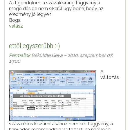
Azt gondolom, a százalékrang függvény a
megoldás,de nem sikerül úgy beírni, hogy az
eredmény jó legyen!
Boga
válasz
ettől egyszerűbb :-)
Permalink
Beküldte
Geva
– 2010. szeptember 07.
19:00
A
változás
százalékos kiszámításához nem kell függvény, a
hányados megmondja a változást: ha nagyobb