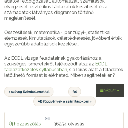
adatok feldolgozását, automatizált számítások
elvégzését, esztétikus táblázatok készítését és a
számadatok látványos diagramon történő
megjelenítését.
Összesítések, matematikai-, pénzügyi-, statisztikai
elemzések, kimutatások, célértékkeresés, jövőbeni érték,
egyszerűbb adatbázisok kezelése...
Az ECDL vizsga feladatainak gyakorlásához a
szükséges ismeretekről tájékozódhatsz az
ECDL
táblázatkezelés syllabusában
, s a leírás alatt a feladatok
letölthető forrását is elérheted. Miben segíthetek én?
VÁZLAT
‹ szöveg Szimbólumokkal
fel
AB függvények a számításokban ›
Új hozzászólás
36254 olvasás