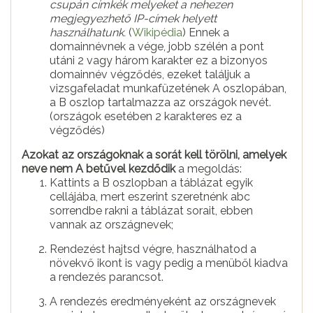
csupán címkék melyeket a nehezen
megjegyezhető IP-címek helyett
használhatunk.
(
Wikipédia
) Ennek a
domainnévnek a vége, jobb szélén a pont
utáni 2 vagy három karakter ez a bizonyos
domainnév végződés, ezeket találjuk a
vizsgafeladat munkafüzetének A oszlopában,
a B oszlop tartalmazza az országok nevét.
(országok esetében 2 karakteres ez a
végződés)
Azokat az országoknak a sorát kell törölni, amelyek
neve nem A betűvel kezdődik
a megoldás:
Kattints a B oszlopban a táblázat egyik
cellájába, mert eszerint szeretnénk abc
sorrendbe rakni a táblázat sorait, ebben
vannak az országnevek;
Rendezést hajtsd végre, használhatod a
növekvő ikont is vagy pedig a menüből kiadva
a rendezés parancsot.
A rendezés eredményeként az országnevek